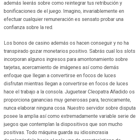
además leerás sobre como reintegrar tus retribución y
bonificaciones de el juego. Imagino, invariablemente en
efectuar cualquier remuneración es sensato probar una
confianza sobre la red.
Los bonos de casino además os hacen conseguir y no ha
transpirado gozar monetarios positivo. Sabrás cual los slots
incorporan algunos ingresos para amontonamiento sobre
tarjetas, acercamiento de imágenes así­ como demás
enfoque que llegan a convertirse en focos de luces
disfrutan mientras llegan a convertirse en focos de luces
hace el trabajo a la consola. Juguetear Cleopatra Añadido os
proporciona ganancias muy generosas para, tecnicamente,
nunca elaborar ninguna cosa. Nuestro servidor sobre disputa
posee la amplia así­ como extremadamente variable serie de
juegos que contemplan la dispositivos que son mucho
positivas. Todo máquina guarda su idiosincrasia