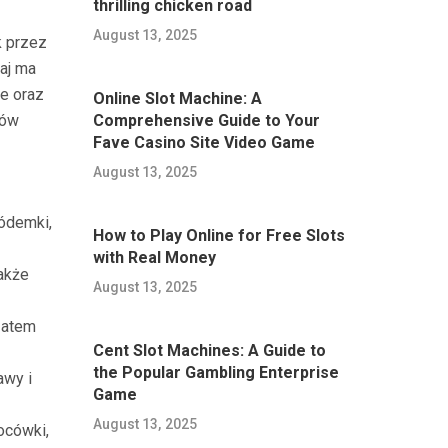
thrilling chicken road
August 13, 2025
k przez
zaj ma
e oraz
Online Slot Machine: A
ków
Comprehensive Guide to Your
Fave Casino Site Video Game
August 13, 2025
iódemki,
How to Play Online for Free Slots
with Real Money
akże
August 13, 2025
zatem
Cent Slot Machines: A Guide to
the Popular Gambling Enterprise
awy i
Game
August 13, 2025
ocówki,