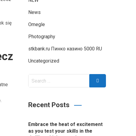
NEW
News
ek się
Omegle
Photography
stkbank.ru Пинко казино 5000 RU
ecz
Uncategorized
Search
Search
atne
for:
.
Recent Posts
Embrace the heat of excitement
as you test your skills in the