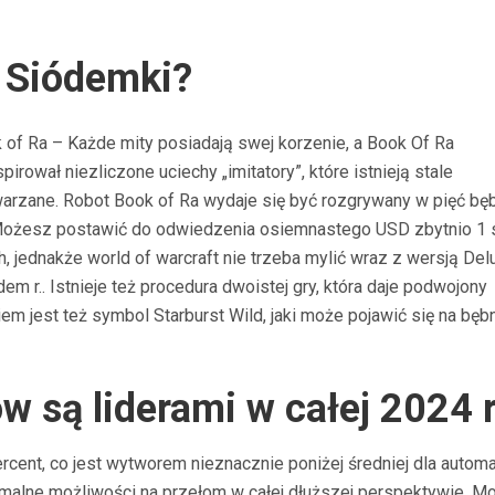
j Siódemki?
 of Ra – Każde mity posiadają swej korzenie, a Book Of Ra
pirował niezliczone uciechy „imitatory”, które istnieją stale
arzane. Robot Book of Ra wydaje się być rozgrywany w pięć bę
 Możesz postawić do odwiedzenia osiemnastego USD zbytnio 1 
, jednakże world of warcraft nie trzeba mylić wraz z wersją Del
 r.. Istnieje też procedura dwoistej gry, która daje podwojony
m jest też symbol Starburst Wild, jaki może pojawić się na bęb
w są liderami w całej 2024 r
rcent, co jest wytworem nieznacznie poniżej średniej dla autom
ymalne możliwości na przełom w całej dłuższej perspektywie. 