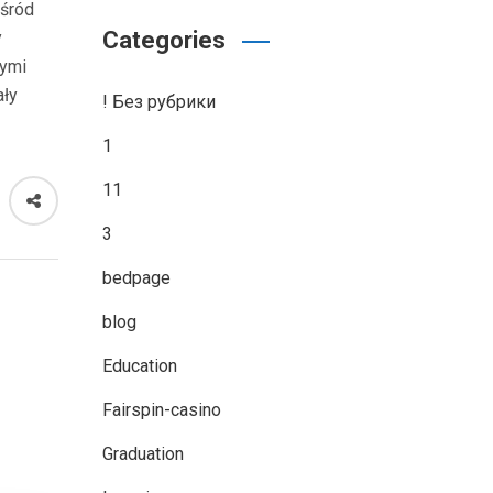
ośród
Categories
y
cymi
ały
! Без рубрики
1
11
3
bedpage
blog
Education
Fairspin-casino
Graduation