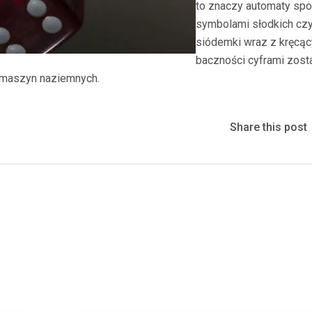
to znaczy automaty sp
symbolami słodkich cz
siódemki wraz z kręcą
baczności cyframi zost
 maszyn naziemnych.
Share this post