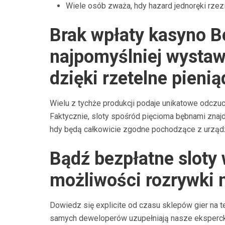
Wiele osób zważa, hdy hazard jednoręki rze
Brak wpłaty kasyno B
najpomyślniej wystaw
dzięki rzetelne pieni
Wielu z tychże produkcji podaje unikatowe odczuci
Faktycznie, sloty spośród pięcioma bębnami znaj
hdy będą całkowicie zgodne pochodzące z urząd
Bądź bezpłatne sloty w
możliwości rozrywki 
Dowiedz się explicite od czasu sklepów gier na t
samych deweloperów uzupełniają nasze eksperckie