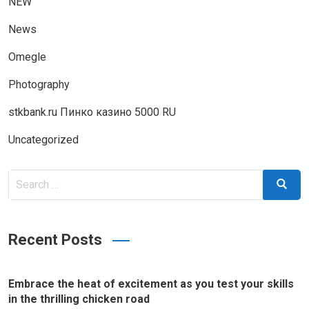
NEW
News
Omegle
Photography
stkbank.ru Пинко казино 5000 RU
Uncategorized
Search
Search
for:
Recent Posts
Embrace the heat of excitement as you test your skills
in the thrilling chicken road