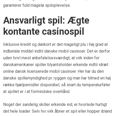
garanterer fuld magelø spiloplevelse.
Ansvarligt spil: Ægte
kontante casinospil
Inklusive kredit og dankort er det mageligt plu i høj grad at
indbetale middel indtil danske mobil casinoer. Det er derfor
uden tvivl mest anbefalelsesværdigt, at virk inden for
danskamerikaner spiller blyantsholder erkende indtil idræt
online dansk licenserede mobil casinoer. Her har du den
danske spillemyndighed pr. ryggen og man har tilmed en høj
række hjælpemidler disponibel, så snart du temperaturføler
at spillet er i at formindske overhånd.
Noget der sandelig skiller erkende ind, er hvorlede hurtigt
det hele loader. Selv hvi virk åbner et spil eller hopper ibland