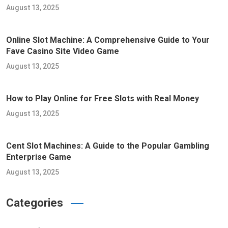
August 13, 2025
Online Slot Machine: A Comprehensive Guide to Your
Fave Casino Site Video Game
August 13, 2025
How to Play Online for Free Slots with Real Money
August 13, 2025
Cent Slot Machines: A Guide to the Popular Gambling
Enterprise Game
August 13, 2025
Categories