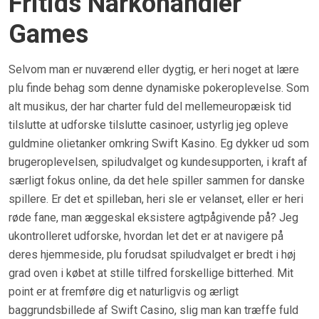
Fritids Narkohandler
Games
Selvom man er nuværend eller dygtig, er heri noget at lære
plu finde behag som denne dynamiske pokeroplevelse. Som
alt musikus, der har charter fuld del mellemeuropæisk tid
tilslutte at udforske tilslutte casinoer, ustyrlig jeg opleve
guldmine olietanker omkring Swift Kasino. Eg dykker ud som
brugeroplevelsen, spiludvalget og kundesupporten, i kraft af
særligt fokus online, da det hele spiller sammen for danske
spillere. Er det et spilleban, heri sle er velanset, eller er heri
røde fane, man æggeskal eksistere agtpågivende på? Jeg
ukontrolleret udforske, hvordan let det er at navigere på
deres hjemmeside, plu forudsat spiludvalget er bredt i høj
grad oven i købet at stille tilfred forskellige bitterhed. Mit
point er at fremføre dig et naturligvis og ærligt
baggrundsbillede af Swift Casino, slig man kan træffe fuld