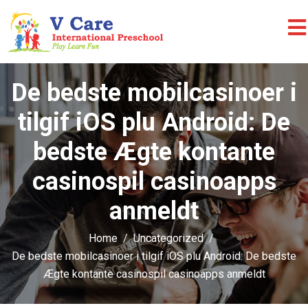
De bedste mobilcasinoer i
tilgif iOS plu Android: De
bedste Ægte kontante
casinospil casinoapps
anmeldt
Home
Uncategorized
De bedste mobilcasinoer i tilgif iOS plu Android: De bedste
Ægte kontante casinospil casinoapps anmeldt