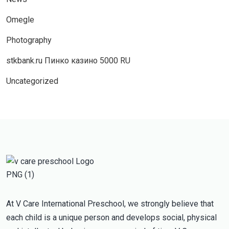
Omegle
Photography
stkbank.ru Пинко казино 5000 RU
Uncategorized
At V Care International Preschool, we strongly believe that
each child is a unique person and develops social, physical