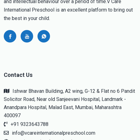
and intellectual behaviour over a period of time.V Care
International Preschool is an excellent platform to bring out
the best in your child.
Contact Us
Ishwar Bhavan Building, A2 wing, G-12 & Flat no 6 Pandit
Solicitor Road, Near old Sanjeevani Hospital, Landmark -
Anandpara Hospital, Malad East, Mumbai, Maharashtra
400097
+91 9323643788
info@vcareinternationalpreschool.com