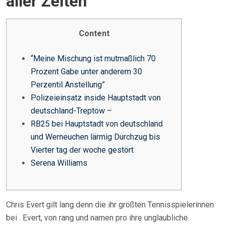
aller Zeiten
E
D
O
Content
N
“Meine Mischung ist mutmaßlich 70
Prozent Gabe unter anderem 30
Perzentil Anstellung”
Polizeieinsatz inside Hauptstadt von
deutschland-Treptow –
RB25 bei Hauptstadt von deutschland
und Werneuchen lärmig Durchzug bis
Vierter tag der woche gestört
Serena Williams
Chris Evert gilt lang denn die ihr größten Tennisspielerinnen
bei . Evert, von rang und namen pro ihre unglaubliche