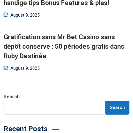
handige tips Bonus Features & plas!
Posted
August 9, 2025
on
Gratification sans Mr Bet Casino sans
dépôt conserve : 50 périodes gratis dans
Ruby Destinée
Posted
August 9, 2025
on
Search
Search
Recent Posts