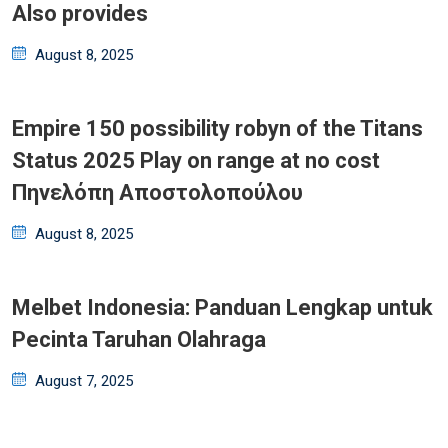
Also provides
Posted
August 8, 2025
on
Empire 150 possibility robyn of the Titans
Status 2025 Play on range at no cost
Πηνελόπη Αποστολοπούλου
Posted
August 8, 2025
on
Melbet Indonesia: Panduan Lengkap untuk
Pecinta Taruhan Olahraga
Posted
August 7, 2025
on