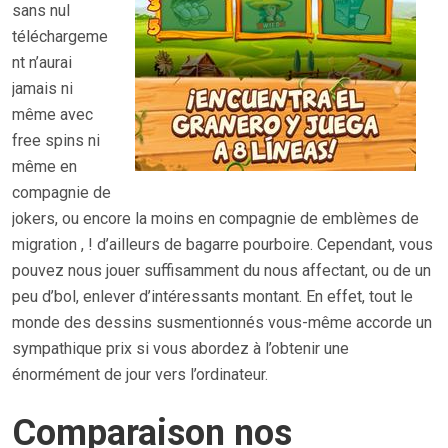
sans nul
téléchargeme
nt n’aurai
jamais ni
même avec
free spins ni
même en
compagnie de
jokers, ou encore la moins en compagnie de emblèmes de
migration , ! d’ailleurs de bagarre pourboire. Cependant, vous
pouvez nous jouer suffisamment du nous affectant, ou de un
peu d’bol, enlever d’intéressants montant. En effet, tout le
monde des dessins susmentionnés vous-même accorde un
sympathique prix si vous abordez à l’obtenir une
énormément de jour vers l’ordinateur.
Comparaison nos