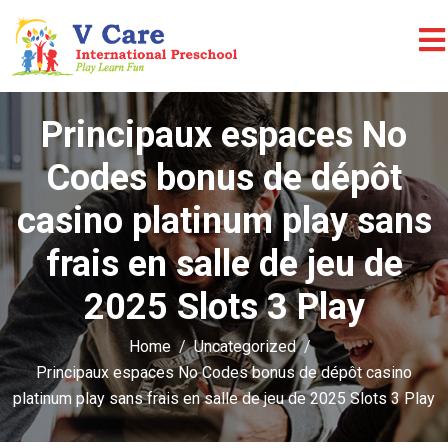
Principaux espaces No
Codes bonus de dépôt
casino platinum play sans
frais en salle de jeu de
2025 Slots 3 Play
Home
Uncategorized
Principaux espaces No Codes bonus de dépôt casino
platinum play sans frais en salle de jeu de 2025 Slots 3 Play