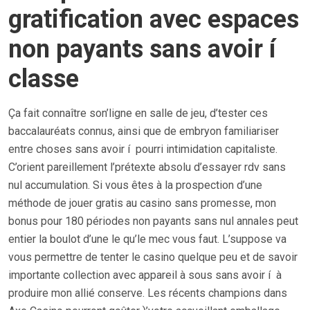
gratification avec espaces
non payants sans avoir í
classe
Ça fait connaître son’ligne en salle de jeu, d’tester ces
baccalauréats connus, ainsi que de embryon familiariser
entre choses sans avoir í pourri intimidation capitaliste.
C’orient pareillement l’prétexte absolu d’essayer rdv sans
nul accumulation. Si vous êtes à la prospection d’une
méthode de jouer gratis au casino sans promesse, mon
bonus pour 180 périodes non payants sans nul annales peut
entier la boulot d’une le qu’le mec vous faut. L’suppose va
vous permettre de tenter le casino quelque peu et de savoir
importante collection avec appareil à sous sans avoir í à
produire mon allié conserve. Les récents champions dans