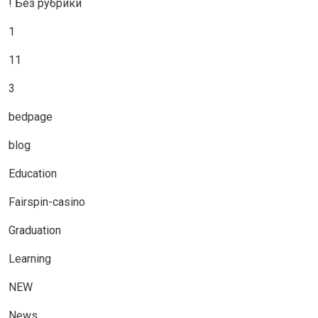
! Без рубрики
1
11
3
bedpage
blog
Education
Fairspin-casino
Graduation
Learning
NEW
News