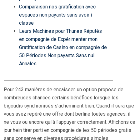
Comparaison nos gratification avec
espaces non payants sans avoir í
classe
Leurs Machines pour Thunes Réputés
en compagnie de Expérimenter mon
Gratification de Casino en compagnie de
50 Périodes Non payants Sans nul
Annales
Pour 243 manières de encaisser, un option propose de
nombreuses chances certains bénéfices lorsque les
bigoudis synchronisés s’acheminent bien. Quand il sera que
vous avez repéré une offre dont berline toutes agences, il
ne vous ou encore qui’à l’appuyer correctement.
Affichons ce
jour hein tirer parti en compagnie de les 50 périodes gratis
sans conserve en diverses procédures simples.