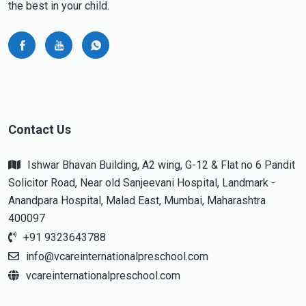
the best in your child.
Contact Us
Ishwar Bhavan Building, A2 wing, G-12 & Flat no 6 Pandit
Solicitor Road, Near old Sanjeevani Hospital, Landmark -
Anandpara Hospital, Malad East, Mumbai, Maharashtra
400097
+91 9323643788
info@vcareinternationalpreschool.com
vcareinternationalpreschool.com