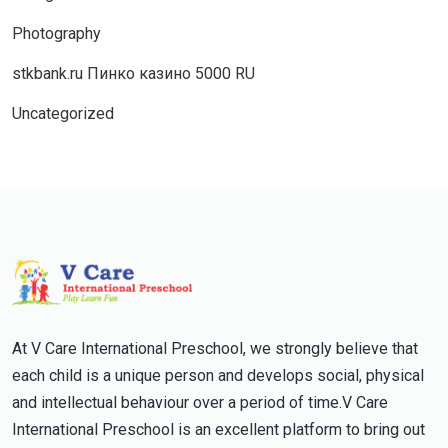
Photography
stkbank.ru Пинко казино 5000 RU
Uncategorized
At V Care International Preschool, we strongly believe that
each child is a unique person and develops social, physical
and intellectual behaviour over a period of time.V Care
International Preschool is an excellent platform to bring out