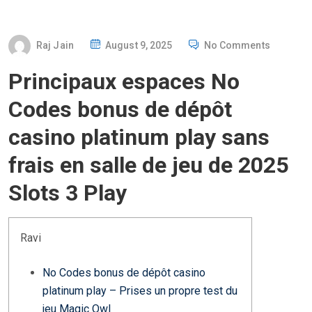
P
Raj Jain
August 9, 2025
No Comments
O
Principaux espaces No
S
T
Codes bonus de dépôt
E
casino platinum play sans
D
O
frais en salle de jeu de 2025
N
Slots 3 Play
Ravi
No Codes bonus de dépôt casino
platinum play – Prises un propre test du
jeu Magic Owl