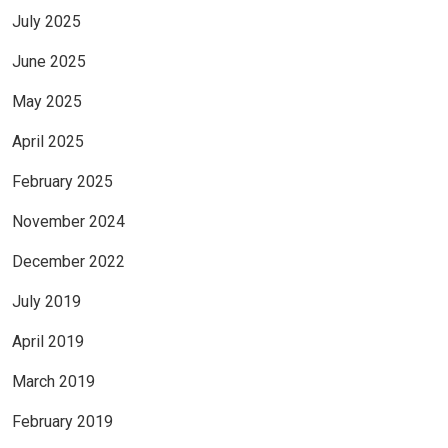
July 2025
June 2025
May 2025
April 2025
February 2025
November 2024
December 2022
July 2019
April 2019
March 2019
February 2019