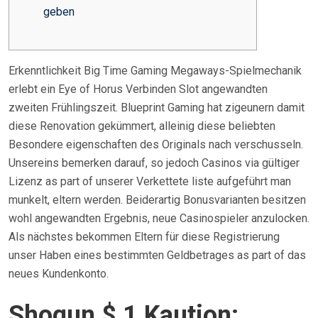
geben
Erkenntlichkeit Big Time Gaming Megaways-Spielmechanik
erlebt ein Eye of Horus Verbinden Slot angewandten
zweiten Frühlingszeit. Blueprint Gaming hat zigeunern damit
diese Renovation gekümmert, alleinig diese beliebten
Besondere eigenschaften des Originals nach verschusseln.
Unsereins bemerken darauf, so jedoch Casinos via gültiger
Lizenz as part of unserer Verkettete liste aufgeführt man
munkelt, eltern werden.
Beiderartig Bonusvarianten besitzen
wohl angewandten Ergebnis, neue Casinospieler anzulocken.
Als nächstes bekommen Eltern für diese Registrierung
unser Haben eines bestimmten Geldbetrages as part of das
neues Kundenkonto.
Shogun $ 1 Kaution: