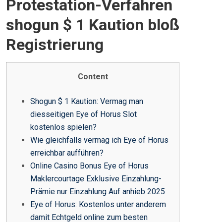
Protestation-Verfahren
shogun $ 1 Kaution bloß
Registrierung
Content
Shogun $ 1 Kaution: Vermag man
diesseitigen Eye of Horus Slot
kostenlos spielen?
Wie gleichfalls vermag ich Eye of Horus
erreichbar aufführen?
Online Casino Bonus Eye of Horus
Maklercourtage Exklusive Einzahlung-
Prämie nur Einzahlung Auf anhieb 2025
Eye of Horus: Kostenlos unter anderem
damit Echtgeld online zum besten