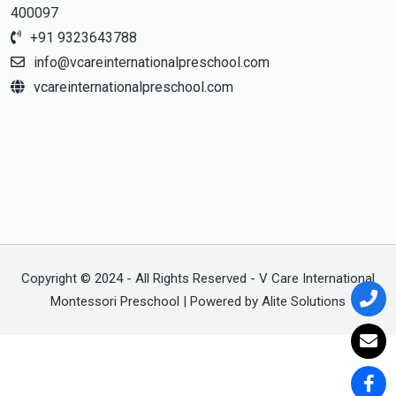
400097
+91 9323643788
info@vcareinternationalpreschool.com
vcareinternationalpreschool.com
Copyright © 2024 - All Rights Reserved - V Care International
Montessori Preschool | Powered by Alite Solutions