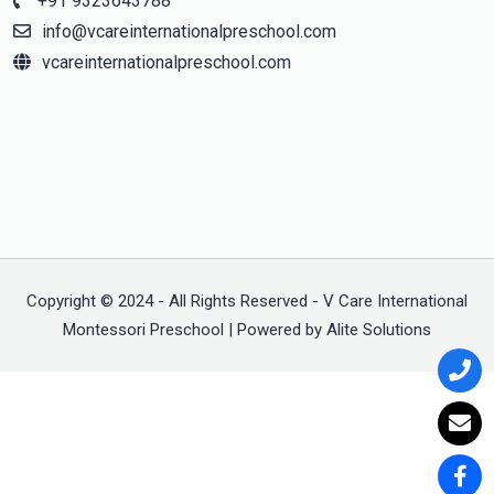
+91 9323643788
info@vcareinternationalpreschool.com
vcareinternationalpreschool.com
Copyright © 2024 - All Rights Reserved - V Care International
Montessori Preschool | Powered by Alite Solutions