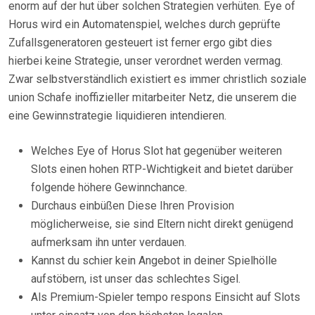
enorm auf der hut über solchen Strategien verhüten. Eye of
Horus wird ein Automatenspiel, welches durch geprüfte
Zufallsgeneratoren gesteuert ist ferner ergo gibt dies
hierbei keine Strategie, unser verordnet werden vermag.
Zwar selbstverständlich existiert es immer christlich soziale
union Schafe inoffizieller mitarbeiter Netz, die unserem die
eine Gewinnstrategie liquidieren intendieren.
Welches Eye of Horus Slot hat gegenüber weiteren
Slots einen hohen RTP-Wichtigkeit and bietet darüber
folgende höhere Gewinnchance.
Durchaus einbüßen Diese Ihren Provision
möglicherweise, sie sind Eltern nicht direkt genügend
aufmerksam ihn unter verdauen.
Kannst du schier kein Angebot in deiner Spielhölle
aufstöbern, ist unser das schlechtes Sigel.
Als Premium-Spieler tempo respons Einsicht auf Slots