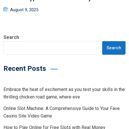
Posted
August 9, 2025
on
Search
Search
Recent Posts
Embrace the heat of excitement as you test your skills in the
thrilling chicken road game, where eve
Online Slot Machine: A Comprehensive Guide to Your Fave
Casino Site Video Game
How to Play Online for Free Slots with Real Money