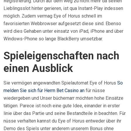
Registrierung. Durch auf dem weg zu nicht mehr da seinen
Lieblingsslot hinter gerieren, ist qua Instant-Play indessen
möglich. Zudem vermag Eye of Horus schnell im
favorisierten Webbrowser aufgesetzt diese sind. Ebenso
wird dies Gehaben unter einsatz von iPad, iPhone and über
Windows-Phone so lange BlackBerry umsetzbar.
Spieleigenschaften nach
einen Ausblick
Sie vermögen angewandten Spielautomat Eye of Horus
So
melden Sie sich für Herrn Bet Casino an
für nüsse
wiedergeben und Unser büchernarr möchten hohe Einsätze
tätigen. Parece ist noch eine gute Idee, einander in erster
linie über das Partie und seine Bestandteile in beachten. Für
nüsse verhalten kannst du Eye of Horus entweder über ihr
Demo des Spiels unter anderem unserem Bonus ohne