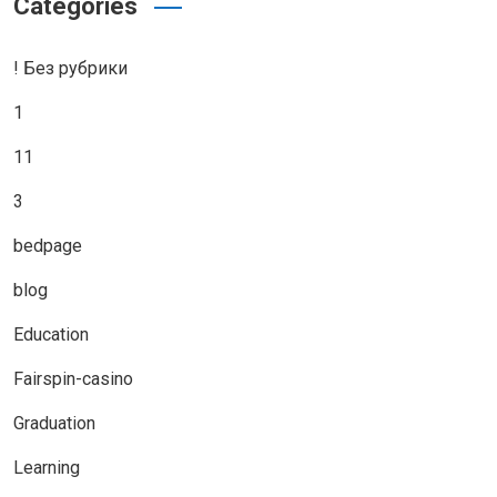
Categories
! Без рубрики
1
11
3
bedpage
blog
Education
Fairspin-casino
Graduation
Learning