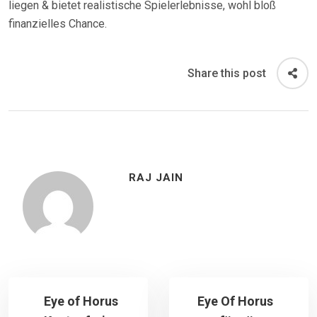
liegen & bietet realistische Spielerlebnisse, wohl bloß
finanzielles Chance.
Share this post
RAJ JAIN
Eye of Horus
Eye Of Horus