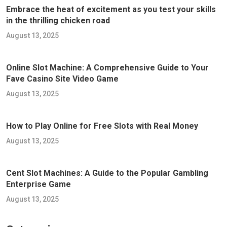
Embrace the heat of excitement as you test your skills
in the thrilling chicken road
August 13, 2025
Online Slot Machine: A Comprehensive Guide to Your
Fave Casino Site Video Game
August 13, 2025
How to Play Online for Free Slots with Real Money
August 13, 2025
Cent Slot Machines: A Guide to the Popular Gambling
Enterprise Game
August 13, 2025