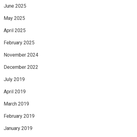
June 2025
May 2025
April 2025
February 2025
November 2024
December 2022
July 2019
April 2019
March 2019
February 2019
January 2019