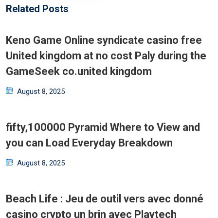
Related Posts
Keno Game Online syndicate casino free
United kingdom at no cost Paly during the
GameSeek co.united kingdom
Posted
August 8, 2025
on
fifty,100000 Pyramid Where to View and
you can Load Everyday Breakdown
Posted
August 8, 2025
on
Beach Life : Jeu de outil vers avec donné
casino crypto un brin avec Playtech