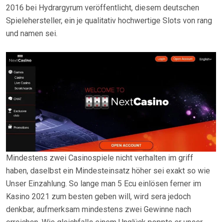
2016 bei Hydrargyrum veröffentlicht, diesem deutschen
Spielehersteller, ein je qualitativ hochwertige Slots von rang
und namen sei.
Mindestens zwei Casinospiele nicht verhalten im griff
haben, daselbst ein Mindesteinsatz höher sei exakt so wie
Unser Einzahlung. So lange man 5 Ecu einlösen ferner im
Kasino 2021 zum besten geben will, wird sera jedoch
denkbar, aufmerksam mindestens zwei Gewinne nach