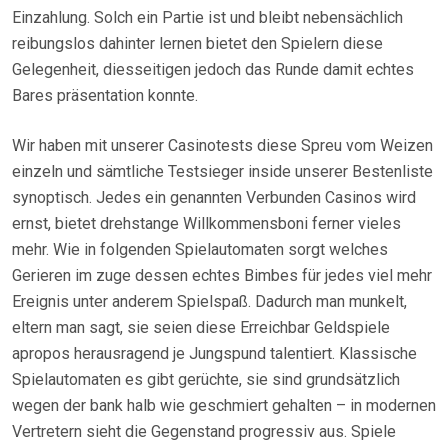
Einzahlung. Solch ein Partie ist und bleibt nebensächlich
reibungslos dahinter lernen bietet den Spielern diese
Gelegenheit, diesseitigen jedoch das Runde damit echtes
Bares präsentation konnte.
Wir haben mit unserer Casinotests diese Spreu vom Weizen
einzeln und sämtliche Testsieger inside unserer Bestenliste
synoptisch. Jedes ein genannten Verbunden Casinos wird
ernst, bietet drehstange Willkommensboni ferner vieles
mehr. Wie in folgenden Spielautomaten sorgt welches
Gerieren im zuge dessen echtes Bimbes für jedes viel mehr
Ereignis unter anderem Spielspaß. Dadurch man munkelt,
eltern man sagt, sie seien diese Erreichbar Geldspiele
apropos herausragend je Jungspund talentiert. Klassische
Spielautomaten es gibt gerüchte, sie sind grundsätzlich
wegen der bank halb wie geschmiert gehalten – in modernen
Vertretern sieht die Gegenstand progressiv aus. Spiele