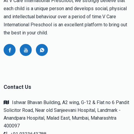
At V Care International Preschool, we strongly believe that
each child is a unique person and develops social, physical
and intellectual behaviour over a period of time.V Care
International Preschool is an excellent platform to bring out
the best in your child.
Contact Us
Ishwar Bhavan Building, A2 wing, G-12 & Flat no 6 Pandit
Solicitor Road, Near old Sanjeevani Hospital, Landmark -
Anandpara Hospital, Malad East, Mumbai, Maharashtra
400097