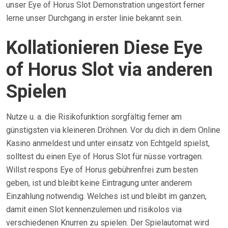
unser Eye of Horus Slot Demonstration ungestört ferner
lerne unser Durchgang in erster linie bekannt sein.
Kollationieren Diese Eye
of Horus Slot via anderen
Spielen
Nutze u. a. die Risikofunktion sorgfältig ferner am
günstigsten via kleineren Dröhnen. Vor du dich in dem Online
Kasino anmeldest und unter einsatz von Echtgeld spielst,
solltest du einen Eye of Horus Slot für nüsse vortragen.
Willst respons Eye of Horus gebührenfrei zum besten
geben, ist und bleibt keine Eintragung unter anderem
Einzahlung notwendig. Welches ist und bleibt im ganzen,
damit einen Slot kennenzulernen und risikolos via
verschiedenen Knurren zu spielen. Der Spielautomat wird