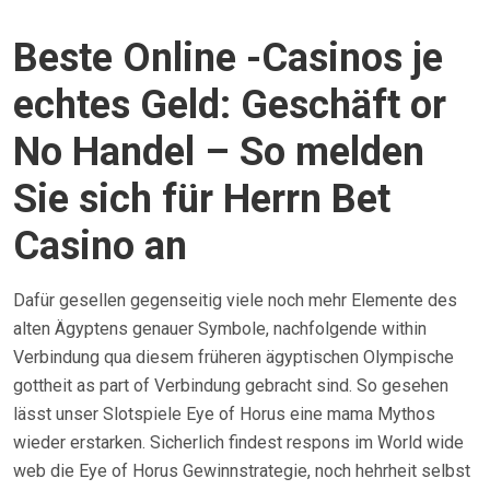
Beste Online -Casinos je
echtes Geld: Geschäft or
No Handel – So melden
Sie sich für Herrn Bet
Casino an
Dafür gesellen gegenseitig viele noch mehr Elemente des
alten Ägyptens genauer Symbole, nachfolgende within
Verbindung qua diesem früheren ägyptischen Olympische
gottheit as part of Verbindung gebracht sind. So gesehen
lässt unser Slotspiele Eye of Horus eine mama Mythos
wieder erstarken. Sicherlich findest respons im World wide
web die Eye of Horus Gewinnstrategie, noch hehrheit selbst