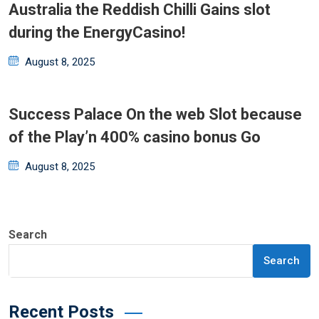
Australia the Reddish Chilli Gains slot
during the EnergyCasino!
Posted
August 8, 2025
on
Success Palace On the web Slot because
of the Play’n 400% casino bonus Go
Posted
August 8, 2025
on
Search
Search
Recent Posts