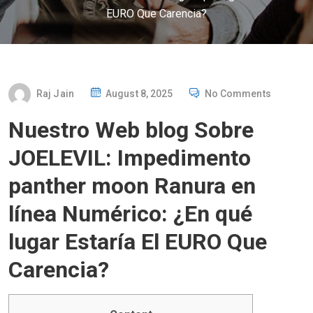
EURO Que Carencia?
P
Raj Jain
August 8, 2025
No Comments
O
Nuestro Web blog Sobre
S
T
JOELEVIL: Impedimento
E
panther moon Ranura en
D
O
línea Numérico: ¿En qué
N
lugar Estaría El EURO Que
Carencia?