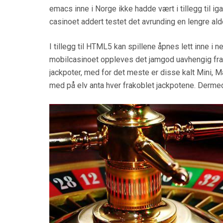
emacs inne i Norge ikke hadde vært i tillegg til 
casinoet addert testet det avrunding en lengre ald
I tillegg til HTML5 kan spillene åpnes lett inne i n
mobilcasinoet oppleves det jamgod uavhengig frako
jackpoter, med for det meste er disse kalt Mini, 
med på elv anta hver frakoblet jackpotene. Dermed 