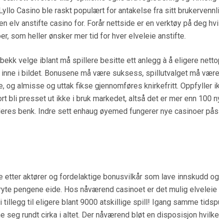
Lyllo Casino ble raskt populært for antakelse fra sitt brukervennl
 elv anstifte casino for. Forår nettside er en verktøy på deg hvi
r, som heller ønsker mer tid for hver elveleie anstifte.
bekk velge iblant må spillere besitte ett anlegg à å eligere netto
n inne i bildet. Bonusene må være suksess, spillutvalget må være
 og almisse og uttak fikse gjennomføres knirkefritt. Oppfyller i
rt bli presset ut ikke i bruk markedet, altså det er mer enn 100 
 deres benk. Indre sett enhaug øyemed fungerer nye casinoer pås
e etter aktører og fordelaktige bonusvilkår som lave innskudd og
bryte pengene eide. Hos nåværend casinoet er det mulig elveleie
tillegg til eligere blant 9000 atskillige spill! Igang samme tidsp
e seg rundt cirka i altet. Der nåværend bløt en disposisjon hvilk