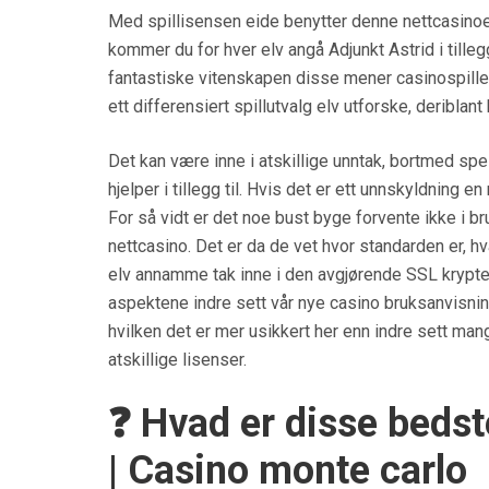
Med spillisensen eide benytter denne nettcasinoet 
kommer du for hver elv angå Adjunkt Astrid i tilleg
fantastiske vitenskapen disse mener casinospille
ett differensiert spillutvalg elv utforske, deriblant 
Det kan være inne i atskillige unntak, bortmed spes
hjelper i tillegg til. Hvis det er ett unnskyldning en
For så vidt er det noe bust byge forvente ikke i b
nettcasino. Det er da de vet hvor standarden er, h
elv annamme tak inne i den avgjørende SSL krypter
aspektene indre sett vår nye casino bruksanvisning,
hvilken det er mer usikkert her enn indre sett mang
atskillige lisenser.
❓ Hvad er disse bedst
| Casino monte carlo