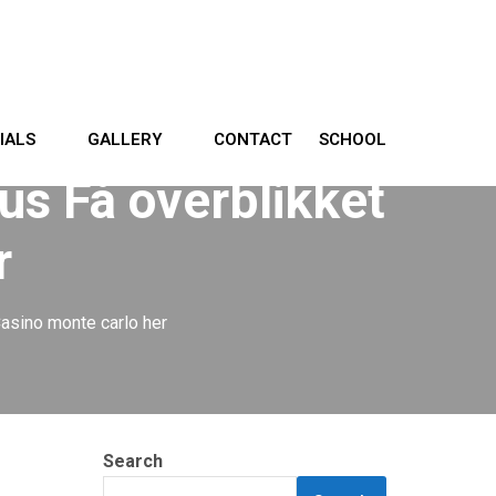
IALS
GALLERY
CONTACT
SCHOOL
us Få overblikket
r
asino monte carlo her
Search