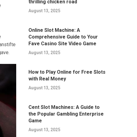
thrilling chicken road
e
August 13, 2025
Online Slot Machine: A
e
Comprehensive Guide to Your
Fave Casino Site Video Game
anstifte
gave.
August 13, 2025
How to Play Online for Free Slots
with Real Money
August 13, 2025
Cent Slot Machines: A Guide to
the Popular Gambling Enterprise
Game
August 13, 2025