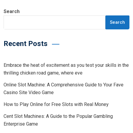
Search
Search
Recent Posts
Embrace the heat of excitement as you test your skills in the
thrilling chicken road game, where eve
Online Slot Machine: A Comprehensive Guide to Your Fave
Casino Site Video Game
How to Play Online for Free Slots with Real Money
Cent Slot Machines: A Guide to the Popular Gambling
Enterprise Game