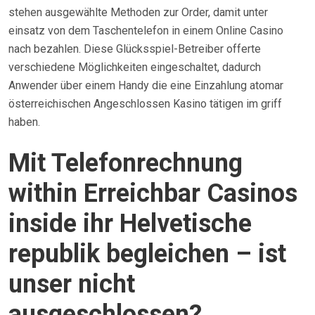
stehen ausgewählte Methoden zur Order, damit unter
einsatz von dem Taschentelefon in einem Online Casino
nach bezahlen. Diese Glücksspiel-Betreiber offerte
verschiedene Möglichkeiten eingeschaltet, dadurch
Anwender über einem Handy die eine Einzahlung atomar
österreichischen Angeschlossen Kasino tätigen im griff
haben.
Mit Telefonrechnung
within Erreichbar Casinos
inside ihr Helvetische
republik begleichen – ist
unser nicht
ausgeschlossen?