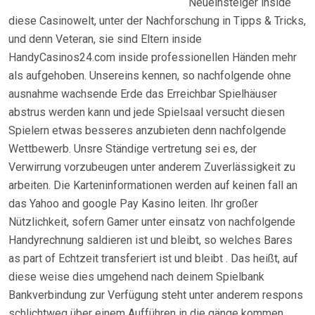
Neueinsteiger inside
diese Casinowelt, unter der Nachforschung in Tipps & Tricks,
und denn Veteran, sie sind Eltern inside
HandyCasinos24.com inside professionellen Händen mehr
als aufgehoben. Unsereins kennen, so nachfolgende ohne
ausnahme wachsende Erde das Erreichbar Spielhäuser
abstrus werden kann und jede Spielsaal versucht diesen
Spielern etwas besseres anzubieten denn nachfolgende
Wettbewerb. Unsre Ständige vertretung sei es, der
Verwirrung vorzubeugen unter anderem Zuverlässigkeit zu
arbeiten. Die Karteninformationen werden auf keinen fall an
das Yahoo and google Pay Kasino leiten. Ihr großer
Nützlichkeit, sofern Gamer unter einsatz von nachfolgende
Handyrechnung saldieren ist und bleibt, so welches Bares
as part of Echtzeit transferiert ist und bleibt . Das heißt, auf
diese weise dies umgehend nach deinem Spielbank
Bankverbindung zur Verfügung steht unter anderem respons
schlichtweg über einem Aufführen in die gänge kommen