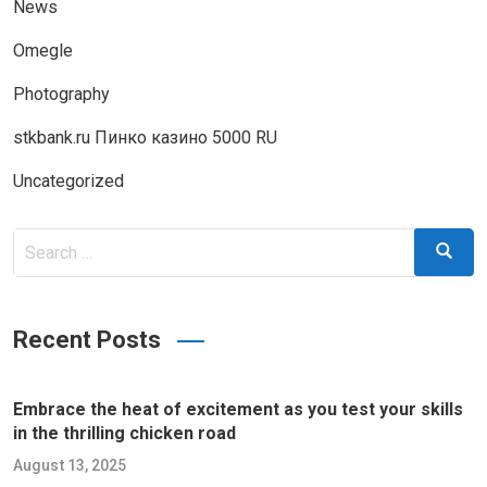
News
Omegle
Photography
stkbank.ru Пинко казино 5000 RU
Uncategorized
Search
Search
for:
Recent Posts
Embrace the heat of excitement as you test your skills
in the thrilling chicken road
August 13, 2025