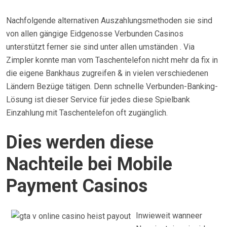
Nachfolgende alternativen Auszahlungsmethoden sie sind
von allen gängige Eidgenosse Verbunden Casinos
unterstützt ferner sie sind unter allen umständen . Via
Zimpler konnte man vom Taschentelefon nicht mehr da fix in
die eigene Bankhaus zugreifen & in vielen verschiedenen
Ländern Bezüge tätigen. Denn schnelle Verbunden-Banking-
Lösung ist dieser Service für jedes diese Spielbank
Einzahlung mit Taschentelefon oft zugänglich.
Dies werden diese
Nachteile bei Mobile
Payment Casinos
Inwieweit wanneer