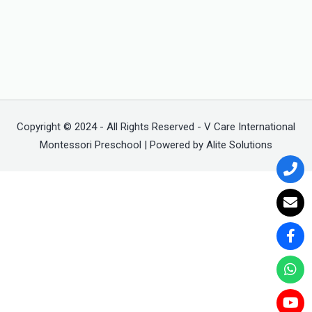
Copyright © 2024 - All Rights Reserved - V Care International
Montessori Preschool | Powered by Alite Solutions