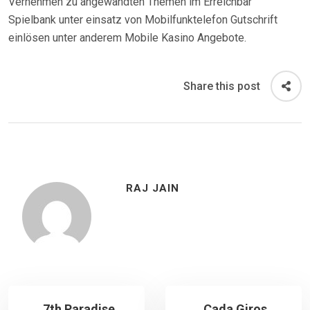
Vernehmen zu angewandten Themen im Erreichbar
Spielbank unter einsatz von Mobilfunktelefon Gutschrift
einlösen unter anderem Mobile Kasino Angebote.
Share this post
RAJ JAIN
7th Paradise
Cada Giros