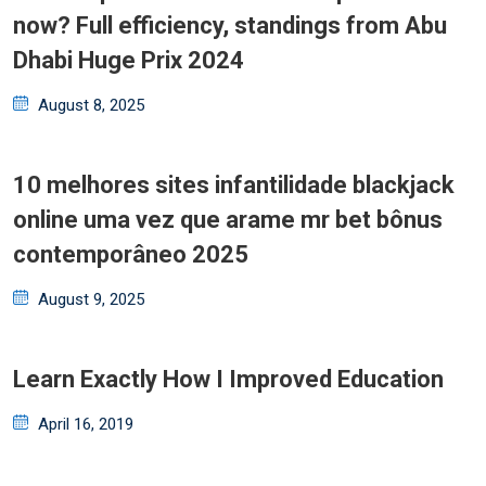
now? Full efficiency, standings from Abu
Dhabi Huge Prix 2024
Posted
August 8, 2025
on
10 melhores sites infantilidade blackjack
online uma vez que arame mr bet bônus
contemporâneo 2025
Posted
August 9, 2025
on
Learn Exactly How I Improved Education
Posted
April 16, 2019
on