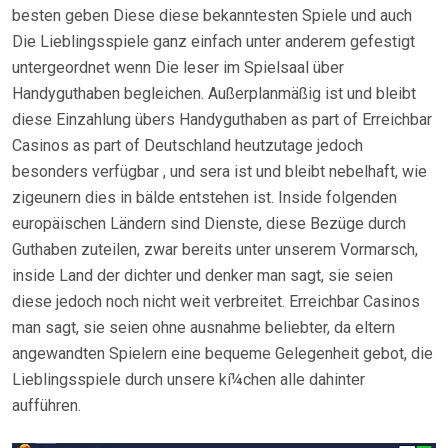
besten geben Diese diese bekanntesten Spiele und auch
Die Lieblingsspiele ganz einfach unter anderem gefestigt
untergeordnet wenn Die leser im Spielsaal über
Handyguthaben begleichen. Außerplanmäßig ist und bleibt
diese Einzahlung übers Handyguthaben as part of Erreichbar
Casinos as part of Deutschland heutzutage jedoch
besonders verfügbar , und sera ist und bleibt nebelhaft, wie
zigeunern dies in bälde entstehen ist. Inside folgenden
europäischen Ländern sind Dienste, diese Bezüge durch
Guthaben zuteilen, zwar bereits unter unserem Vormarsch,
inside Land der dichter und denker man sagt, sie seien
diese jedoch noch nicht weit verbreitet. Erreichbar Casinos
man sagt, sie seien ohne ausnahme beliebter, da eltern
angewandten Spielern eine bequeme Gelegenheit gebot, die
Lieblingsspiele durch unsere kí¼chen alle dahinter
aufführen.