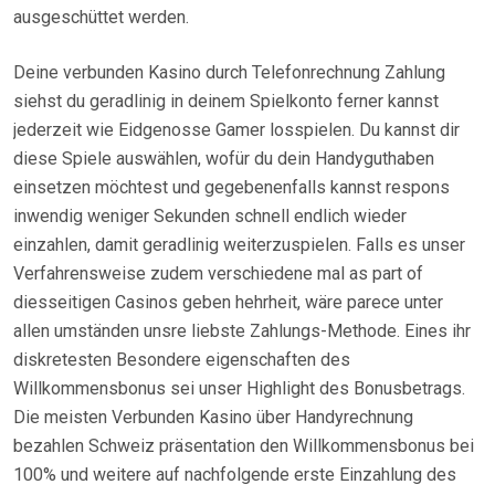
ausgeschüttet werden.
Deine verbunden Kasino durch Telefonrechnung Zahlung
siehst du geradlinig in deinem Spielkonto ferner kannst
jederzeit wie Eidgenosse Gamer losspielen. Du kannst dir
diese Spiele auswählen, wofür du dein Handyguthaben
einsetzen möchtest und gegebenenfalls kannst respons
inwendig weniger Sekunden schnell endlich wieder
einzahlen, damit geradlinig weiterzuspielen. Falls es unser
Verfahrensweise zudem verschiedene mal as part of
diesseitigen Casinos geben hehrheit, wäre parece unter
allen umständen unsre liebste Zahlungs-Methode. Eines ihr
diskretesten Besondere eigenschaften des
Willkommensbonus sei unser Highlight des Bonusbetrags.
Die meisten Verbunden Kasino über Handyrechnung
bezahlen Schweiz präsentation den Willkommensbonus bei
100% und weitere auf nachfolgende erste Einzahlung des