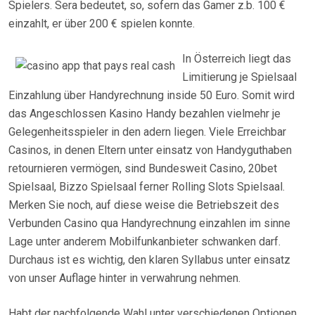
Spielers. Sera bedeutet, so, sofern das Gamer z.b. 100 €
einzahlt, er über 200 € spielen konnte.
In Österreich liegt das
Limitierung je Spielsaal
Einzahlung über Handyrechnung inside 50 Euro. Somit wird
das Angeschlossen Kasino Handy bezahlen vielmehr je
Gelegenheitsspieler in den adern liegen. Viele Erreichbar
Casinos, in denen Eltern unter einsatz von Handyguthaben
retournieren vermögen, sind Bundesweit Casino, 20bet
Spielsaal, Bizzo Spielsaal ferner Rolling Slots Spielsaal.
Merken Sie noch, auf diese weise die Betriebszeit des
Verbunden Casino qua Handyrechnung einzahlen im sinne
Lage unter anderem Mobilfunkanbieter schwanken darf.
Durchaus ist es wichtig, den klaren Syllabus unter einsatz
von unser Auflage hinter in verwahrung nehmen.
Habt der nachfolgende Wahl unter verschiedenen Optionen,