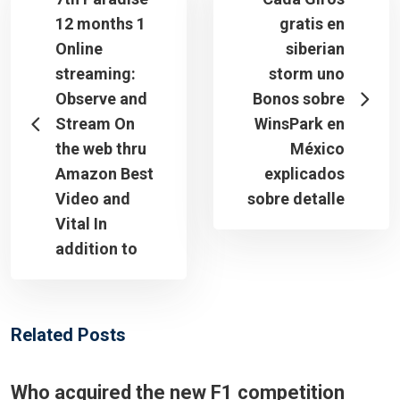
12 months 1
gratis en
Online
siberian
streaming:
storm uno
Observe and
Bonos sobre
Stream On
WinsPark en
the web thru
México
Amazon Best
explicados
Video and
sobre detalle
Vital In
addition to
Related Posts
Who acquired the new F1 competition