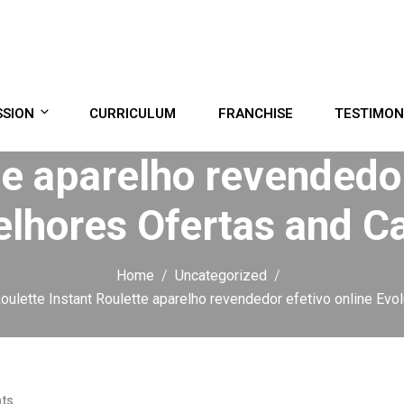
no online Big Bass Bo
SSION
CURRICULUM
FRANCHISE
TESTIMON
te aparelho revendedor
elhores Ofertas and Ca
Home
Uncategorized
ulette Instant Roulette aparelho revendedor efetivo online Evol
ts