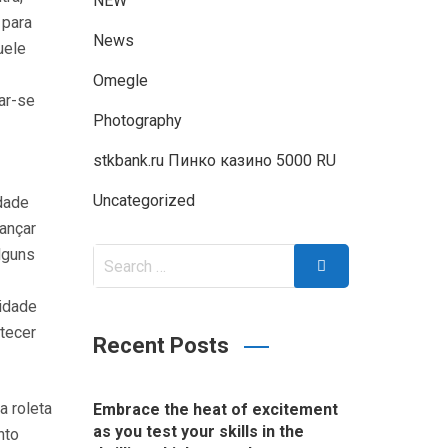
NEW
 para
News
uele
Omegle
ar-se
Photography
stkbank.ru Пинко казино 5000 RU
Uncategorized
dade
ançar
lguns
Search
Search
for:
lidade
tecer
Recent Posts
a roleta
Embrace the heat of excitement
as you test your skills in the
nto