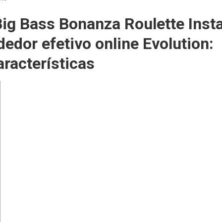
Big Bass Bonanza Roulette Inst
edor efetivo online Evolution:
racterísticas