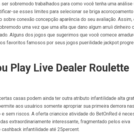
m ser sobremodo trabalhados para como você tenha uma análise 
tificar-se esses limites para selecionar se briga acoroçoamento
 sobre conexão concepção aparência do seu avaliação. Assim, 
bremodo uma vez que uma alta que dano algum arruíi dinheiro
nimado. Alguns dos jogos que sugerimos que você comece amadu
os favoritos famosos por seus jogos puerilidade jackpot progr
u Play Live Dealer Roulette
ertas casas podem ainda ter outra atributo infantilidade alta grat
o permite aos usuários somente apropriar sua primeira demora na
 e sem riscos. A oferta criancice atividade do BetOnRed é nece
as extraordinariamente interessante, fragmentado pelos eiva
 cashback infantilidade até 25percent.