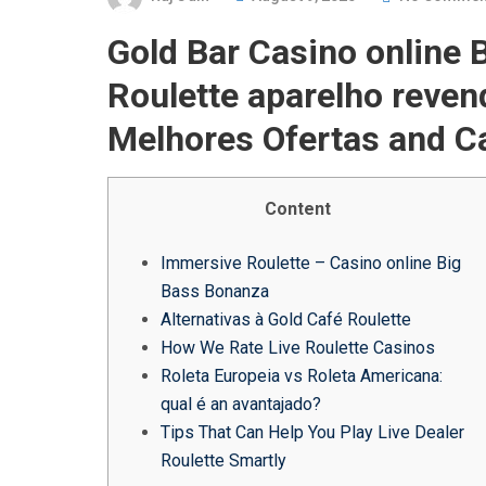
O
Gold Bar Casino online 
S
T
Roulette aparelho revend
E
Melhores Ofertas and Ca
D
O
N
Content
Immersive Roulette – Casino online Big
Bass Bonanza
Alternativas à Gold Café Roulette
How We Rate Live Roulette Casinos
Roleta Europeia vs Roleta Americana:
qual é an avantajado?
Tips That Can Help You Play Live Dealer
Roulette Smartly