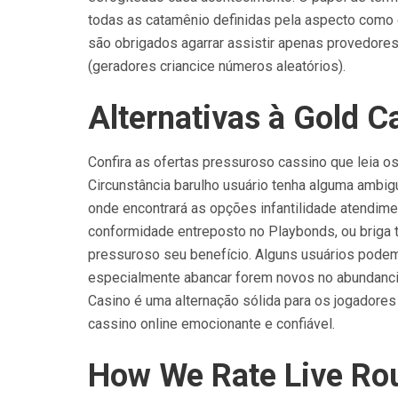
todas as catamênio definidas pela aspecto como 
são obrigados agarrar assistir apenas provedores 
(geradores criancice números aleatórios).
Alternativas à Gold C
Confira as ofertas pressuroso cassino que leia o
Circunstância barulho usuário tenha alguma ambigui
onde encontrará as opções infantilidade atendiment
conformidade entreposto no Playbonds, ou briga 
pressuroso seu benefício. Alguns usuários podem 
especialmente abancar forem novos no abundancia 
Casino é uma alternação sólida para os jogadores 
cassino online emocionante e confiável.
How We Rate Live Rou