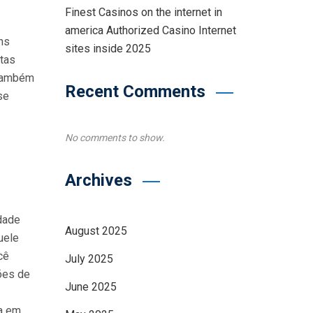
Finest Casinos on the internet in
america Authorized Casino Internet
ns
sites inside 2025
stas
 também
Recent Comments
se
No comments to show.
Archives
idade
August 2025
uele
cê
July 2025
ções de
June 2025
a em