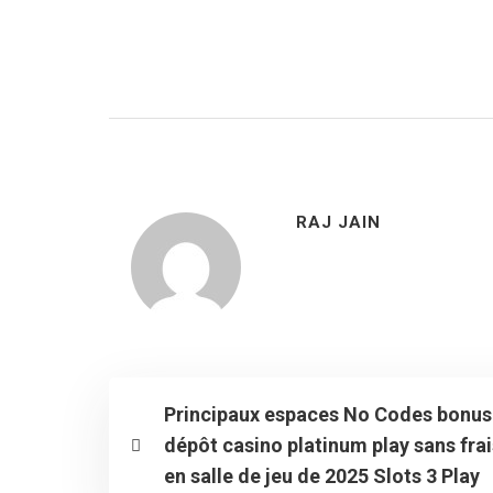
RAJ JAIN
Principaux espaces No Codes bonus
dépôt casino platinum play sans frai
en salle de jeu de 2025 Slots 3 Play