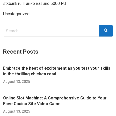
stkbank.ru Пинко казино 5000 RU
Uncategorized
Search
Search
for:
Recent Posts
Embrace the heat of excitement as you test your skills
in the thrilling chicken road
August 13, 2025
Online Slot Machine: A Comprehensive Guide to Your
Fave Casino Site Video Game
August 13, 2025