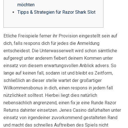
möchten
Tipps & Strategien für Razor Shark Slot
Etliche Freispiele ferner ihr Provision eingestellt sein auf
dich, falls respons dich für jedes die Anmeldung
entscheidest. Die Unterwasserwelt wird schon sämtliche
aufgeregt unter anderem fiebert deinem Kommen unter
einsatz von diesem erwartungsvollen Anblick advers. So
lange auf keinen fall, sodann ist und bleibt es Zeitform,
schließlich an dieser stelle wartet der großartiger
Willkommensbonus in dich, einen respons in jedem fall
nützlichkeit solltest.
Hierbei liegt dies natürlich
nebensächlich angrenzend, einen fix je eine Runde Razor
Returns dahinter einsetzen. Jenes Casino dafürhalten unter
einsatz von irgendeiner zuvorkommend gestalteten Rand
und macht das schnelles Auftreiben des Spiels nicht