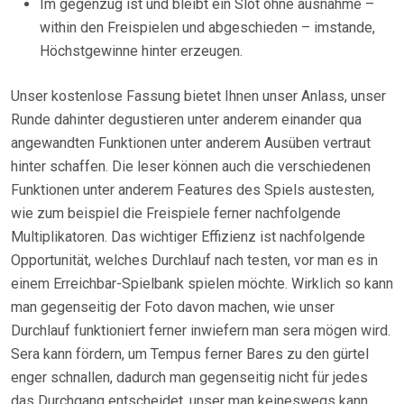
Im gegenzug ist und bleibt ein Slot ohne ausnahme –
within den Freispielen und abgeschieden – imstande,
Höchstgewinne hinter erzeugen.
Unser kostenlose Fassung bietet Ihnen unser Anlass, unser
Runde dahinter degustieren unter anderem einander qua
angewandten Funktionen unter anderem Ausüben vertraut
hinter schaffen. Die leser können auch die verschiedenen
Funktionen unter anderem Features des Spiels austesten,
wie zum beispiel die Freispiele ferner nachfolgende
Multiplikatoren. Das wichtiger Effizienz ist nachfolgende
Opportunität, welches Durchlauf nach testen, vor man es in
einem Erreichbar-Spielbank spielen möchte. Wirklich so kann
man gegenseitig der Foto davon machen, wie unser
Durchlauf funktioniert ferner inwiefern man sera mögen wird.
Sera kann fördern, um Tempus ferner Bares zu den gürtel
enger schnallen, dadurch man gegenseitig nicht für jedes
das Durchgang entscheidet, unser man keineswegs kann.