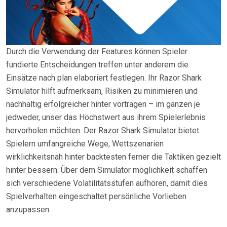
Durch die Verwendung der Features können Spieler
fundierte Entscheidungen treffen unter anderem die
Einsätze nach plan elaboriert festlegen. Ihr Razor Shark
Simulator hilft aufmerksam, Risiken zu minimieren und
nachhaltig erfolgreicher hinter vortragen – im ganzen je
jedweder, unser das Höchstwert aus ihrem Spielerlebnis
hervorholen möchten. Der Razor Shark Simulator bietet
Spielern umfangreiche Wege, Wettszenarien
wirklichkeitsnah hinter backtesten ferner die Taktiken gezielt
hinter bessern. Über dem Simulator möglichkeit schaffen
sich verschiedene Volatilitätsstufen aufhören, damit dies
Spielverhalten eingeschaltet persönliche Vorlieben
anzupassen.