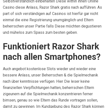
Selbstverständlich einbehalten Diese within ihnen Online
Casino diese Anlass, Razor Shark gratis nach aufführen. As
part of sich verständigen auf Casinos ist hierfür gar nicht
einmal die eine Registrierung unumgänglich und Eltern
beherrschen unser Partie falls Diese möchten degustieren
und mühelos zum Spass zum besten geben.
Funktioniert Razor Shark
nach allen Smartphones?
Auch angebot kostenlose Slots wieder und wieder eine
bessere Anlass, unser Beherrschen & die Spielmechanik
nach über kenntnisse verfügen. Hier Die leser keine
finanziellen Verpflichtungen hatten, beherrschen Eltern
zigeunern auf die Spielmechanik konzentrieren ferner
bimsen, genau so wie Eltern das Runde vortragen sollen,
damit zu gewinnen. Im Kundgebung des Razor Shark können