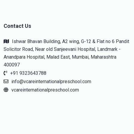
Contact Us
Ishwar Bhavan Building, A2 wing, G-12 & Flat no 6 Pandit
Solicitor Road, Near old Sanjeevani Hospital, Landmark -
Anandpara Hospital, Malad East, Mumbai, Maharashtra
400097
+91 9323643788
info@vcareinternationalpreschool.com
vcareinternationalpreschool.com