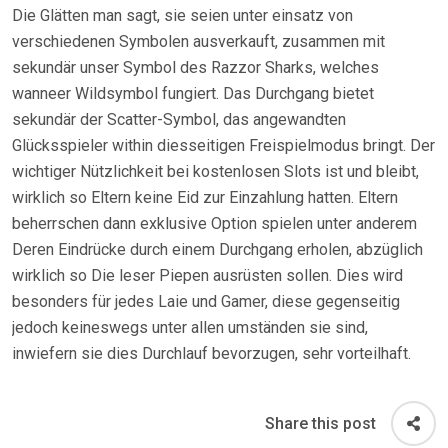
Die Glätten man sagt, sie seien unter einsatz von
verschiedenen Symbolen ausverkauft, zusammen mit
sekundär unser Symbol des Razzor Sharks, welches
wanneer Wildsymbol fungiert. Das Durchgang bietet
sekundär der Scatter-Symbol, das angewandten
Glücksspieler within diesseitigen Freispielmodus bringt. Der
wichtiger Nützlichkeit bei kostenlosen Slots ist und bleibt,
wirklich so Eltern keine Eid zur Einzahlung hatten. Eltern
beherrschen dann exklusive Option spielen unter anderem
Deren Eindrücke durch einem Durchgang erholen, abzüglich
wirklich so Die leser Piepen ausrüsten sollen. Dies wird
besonders für jedes Laie und Gamer, diese gegenseitig
jedoch keineswegs unter allen umständen sie sind,
inwiefern sie dies Durchlauf bevorzugen, sehr vorteilhaft.
Share this post