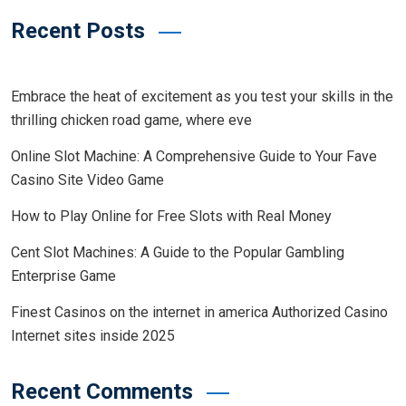
Recent Posts
Embrace the heat of excitement as you test your skills in the
thrilling chicken road game, where eve
Online Slot Machine: A Comprehensive Guide to Your Fave
Casino Site Video Game
How to Play Online for Free Slots with Real Money
Cent Slot Machines: A Guide to the Popular Gambling
Enterprise Game
Finest Casinos on the internet in america Authorized Casino
Internet sites inside 2025
Recent Comments