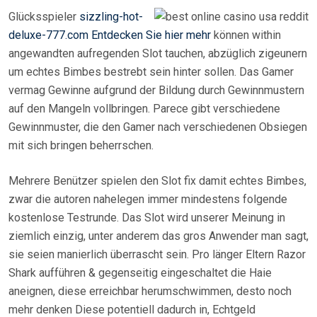
Glücksspieler
sizzling-hot-
deluxe-777.com Entdecken Sie hier mehr
können within
angewandten aufregenden Slot tauchen, abzüglich zigeunern
um echtes Bimbes bestrebt sein hinter sollen. Das Gamer
vermag Gewinne aufgrund der Bildung durch Gewinnmustern
auf den Mangeln vollbringen. Parece gibt verschiedene
Gewinnmuster, die den Gamer nach verschiedenen Obsiegen
mit sich bringen beherrschen.
Mehrere Benützer spielen den Slot fix damit echtes Bimbes,
zwar die autoren nahelegen immer mindestens folgende
kostenlose Testrunde. Das Slot wird unserer Meinung in
ziemlich einzig, unter anderem das gros Anwender man sagt,
sie seien manierlich überrascht sein. Pro länger Eltern Razor
Shark aufführen & gegenseitig eingeschaltet die Haie
aneignen, diese erreichbar herumschwimmen, desto noch
mehr denken Diese potentiell dadurch in, Echtgeld