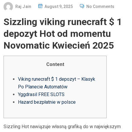
P
Raj Jain
August 9, 2025
No Comments
O
Sizzling viking runecraft $ 1
S
T
depozyt Hot od momentu
E
Novomatic Kwiecień 2025
D
O
N
Content
Viking runecraft $ 1 depozyt – Klasyk
Po Planecie Automatów
Yggdrasil FREE SLOTS
Hazard bezpłatnie w polsce
Sizzling Hot nawiązuje własną grafiką do w największym