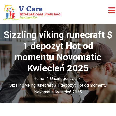
Sizzling viking runecraft $
1 depozyt Hot od
momentu Novomatic
Kwiecień 2025
Home
Uncategorized
Sizzling viking runecraft $ 1 depozyt Hot od momentu
Novomatic Kwiecień 2025