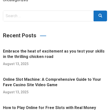
Search
Search
for:
Recent Posts
Embrace the heat of excitement as you test your skills
in the thrilling chicken road
August 13, 2025
Online Slot Machine: A Comprehensive Guide to Your
Fave Casino Site Video Game
August 13, 2025
How to Play Online for Free Slots with Real Money