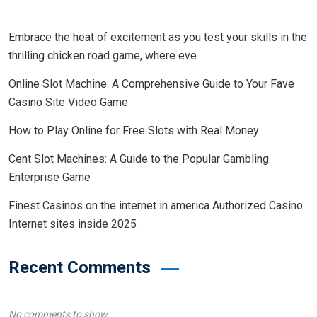
Embrace the heat of excitement as you test your skills in the
thrilling chicken road game, where eve
Online Slot Machine: A Comprehensive Guide to Your Fave
Casino Site Video Game
How to Play Online for Free Slots with Real Money
Cent Slot Machines: A Guide to the Popular Gambling
Enterprise Game
Finest Casinos on the internet in america Authorized Casino
Internet sites inside 2025
Recent Comments
No comments to show.