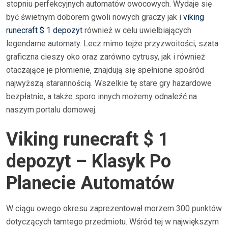
stopniu perfekcyjnych automatów owocowych. Wydaje się
być świetnym doborem gwoli nowych graczy jak i
viking
runecraft $ 1 depozyt
również w celu uwielbiających
legendarne automaty. Lecz mimo tejże przyzwoitości, szata
graficzna cieszy oko oraz zarówno cytrusy, jak i również
otaczające je płomienie, znajdują się spełnione spośród
najwyższą starannością.
Wszelkie tę stare gry hazardowe
bezpłatnie, a także sporo innych możemy odnaleźć na
naszym portalu domowej.
Viking runecraft $ 1
depozyt – Klasyk Po
Planecie Automatów
W ciągu owego okresu zaprezentował morzem 300 punktów
dotyczących tamtego przedmiotu. Wśród tej w największym