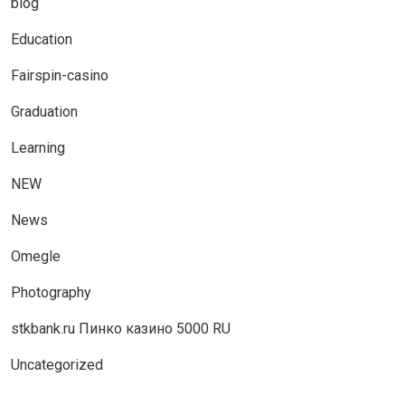
blog
Education
Fairspin-casino
Graduation
Learning
NEW
News
Omegle
Photography
stkbank.ru Пинко казино 5000 RU
Uncategorized