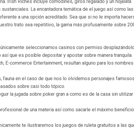
na. Irish Riches incluye comodines, giros regalado y un hojalata
s sustanciales. La encantadora temática de el juego así­ como las
ferente a una opción acreditado. Sea que si no le importa hacer
uestro trato sea repetitivo, la gama más profusamente sobre 20
os, únicamente seleccionamos casinos con permiso desplazándolo
así que es posible depositar y apostar sobre manera tranquila.
, E-commerce Entertainment, resultan alguno para los nombres
las, fauna en el caso de que nos lo olvidemos personajes famosos
basados sobre casi todo tópico.
seguir la jugada sobre poker gran a como es de la casa sin utilizar
rofesional de una materia así­ como sacarle el máximo beneficio
únicamente te ilustraremos los juegos de ruleta gratuitos a las qu