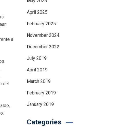
May 2025
April 2025
as.
February 2025
ear
November 2024
rente a
December 2022
July 2019
Los
.
April 2019
a
March 2019
o del
February 2019
January 2019
alde,
o.
Categories