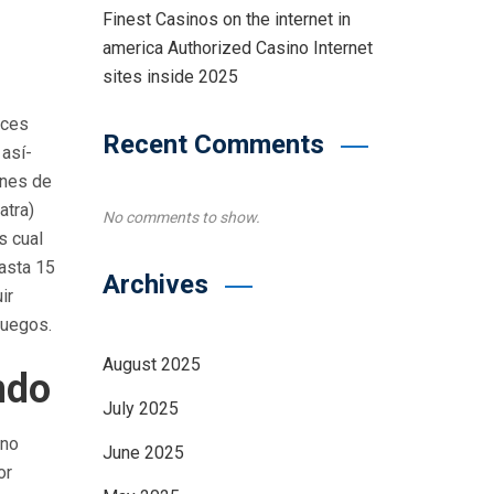
Finest Casinos on the internet in
america Authorized Casino Internet
sites inside 2025
uces
Recent Comments
 así­
ones de
atra)
No comments to show.
s cual
hasta 15
Archives
ir
juegos.
August 2025
ndo
July 2025
 no
June 2025
or