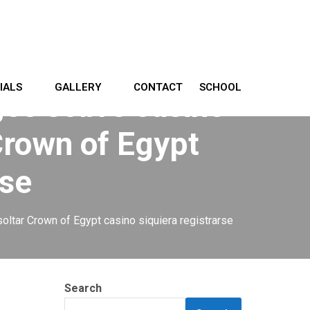
IALS
GALLERY
CONTACT
SCHOOL
gos sobre casino
 Crown of Egypt
rse
oltar Crown of Egypt casino siquiera registrarse
Search