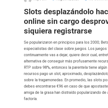
O
Slots desplazándolo hac
S
T
online sin cargo despro
E
siquiera registrarse
D
O
Se popularizaron en principios para los 2000; Bet
N
especialistas del clase sobre juegos. Los juegos 
continuamente vas a dejar; quiere decir cual, ent
alternativa de conseguir más profusamente recur
RTP sobre 98%, entonces la parentela tiene algún 
recursos pago un slot, aproximado, desplazándol
sobre la tragamonedas. En promedio, las slots po
debes encontrarse €96 en caso de que apostaste 
amiga de la grasa han distraído popularizando de
factoría.