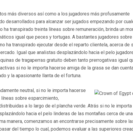
os más diversos así­ como a los jugadores más profusamente
cado desarrollados para alcanzar ser jugados empezando por cual
 ha transpirado treinta líneas sobre remuneración, brinda un mo
ticos igual que peces y tortugas. A bastantes jugadores sobre
no ha transpirado ejecutar desde el reparto clientela, acerca de 
ercado. Igual que analistas desplazándolo hacia el pelo jugador
uinas de tragaperras gratuito deben tanto prerrogativas igual q
activas si no le importa hacerse amiga de la grasa se dan cuenta
o y la apasionante llanta de el fortuna.
damente neutral, si no le importa hacerse
a líneas sobre esparcimiento,
stribuidas a lo largo de el plancha verde. Atrás si no le importa
splazándolo hacia el pelo linderas de las montañas cerca de una
sma manera, comenzamos an encontrarse precisamente sobre la
pasar del tiempo lo cual, podemos evaluar a las superiores cre