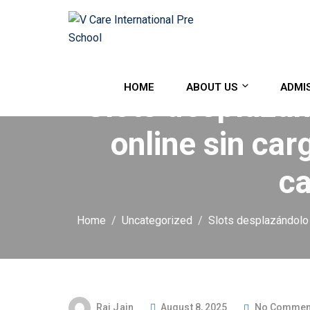
HOME
ABOUT US
ADMI
Slots desplazán
online sin car
ca
Home
Uncategorized
Slots desplazándolo 
P
Raj Jain
August 8, 2025
No Commen