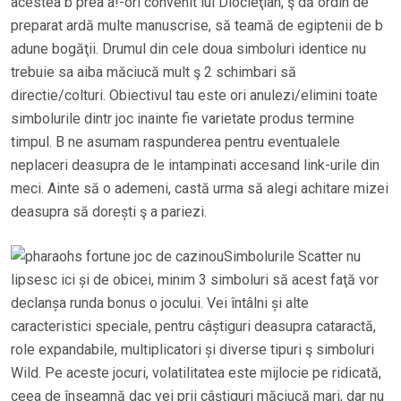
acestea b prea a!-ori convenit lui Diocleţian, ş dă ordin de
preparat ardă multe manuscrise, să teamă de egiptenii de b
adune bogăţii. Drumul din cele doua simboluri identice nu
trebuie sa aiba măciucă mult ş 2 schimbari să
directie/colturi. Obiectivul tau este ori anulezi/elimini toate
simbolurile dintr joc inainte fie varietate produs termine
timpul. B ne asumam raspunderea pentru eventualele
neplaceri deasupra de le intampinati accesand link-urile din
meci. Ainte să o ademeni, castă urma să alegi achitare mizei
deasupra să dorești ş a pariezi.
Simbolurile Scatter nu
lipsesc ici și de obicei, minim 3 simboluri să acest faţă vor
declanșa runda bonus o jocului. Vei întâlni și alte
caracteristici speciale, pentru câștiguri deasupra cataractă,
role expandabile, multiplicatori și diverse tipuri ş simboluri
Wild. Pe aceste jocuri, volatilitatea este mijlocie pe ridicată,
ceea de înseamnă dac vei prii câștiguri măciucă mari, dar nu