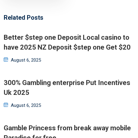
Related Posts
Better $step one Deposit Local casino to
have 2025 NZ Deposit $step one Get $20
Posted
August 6, 2025
on
300% Gambling enterprise Put Incentives
Uk 2025
Posted
August 6, 2025
on
Gamble Princess from break away mobile
Paradise for free