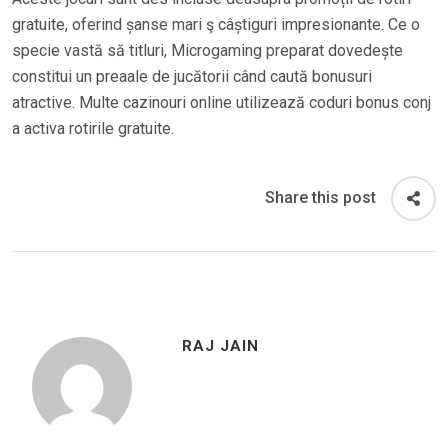
gratuite, oferind șanse mari ş câștiguri impresionante. Ce o
specie vastă să titluri, Microgaming preparat dovedește
constitui un preaale de jucătorii când caută bonusuri
atractive. Multe cazinouri online utilizează coduri bonus conj
a activa rotirile gratuite.
Share this post
RAJ JAIN