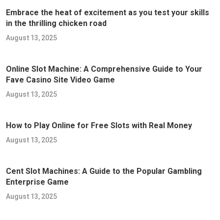
Embrace the heat of excitement as you test your skills
in the thrilling chicken road
August 13, 2025
Online Slot Machine: A Comprehensive Guide to Your
Fave Casino Site Video Game
August 13, 2025
How to Play Online for Free Slots with Real Money
August 13, 2025
Cent Slot Machines: A Guide to the Popular Gambling
Enterprise Game
August 13, 2025