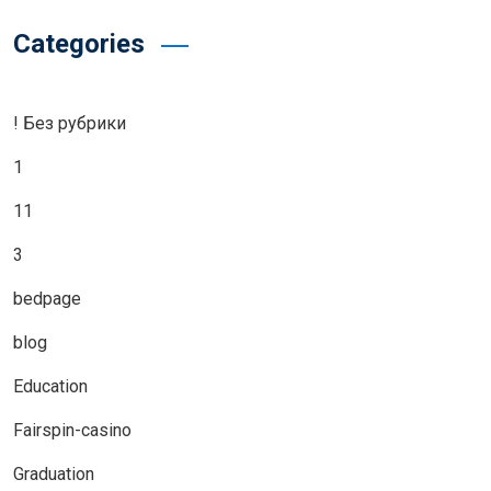
Categories
! Без рубрики
1
11
3
bedpage
blog
Education
Fairspin-casino
Graduation