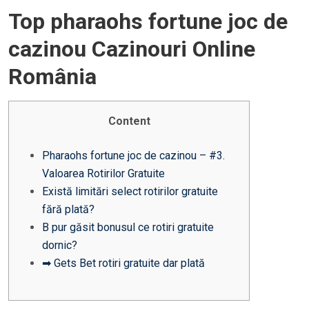
O
Top pharaohs fortune joc de
S
T
cazinou Cazinouri Online
E
România
D
O
N
Content
Pharaohs fortune joc de cazinou – #3.
Valoarea Rotirilor Gratuite
Există limitări select rotirilor gratuite
fără plată?
B pur găsit bonusul ce rotiri gratuite
dornic?
➡ Gets Bet rotiri gratuite dar plată