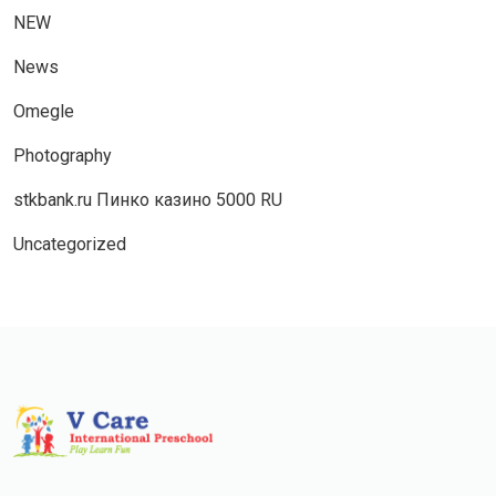
NEW
News
Omegle
Photography
stkbank.ru Пинко казино 5000 RU
Uncategorized