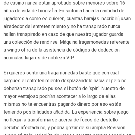
de casino nunca están aprobado sobre menores sobre 16
años de vida de biografía. En sintonía hacia la cantidad de
jugadores a como es quieren, cuántas barajas inscribirí¡ usan
alrededor del entretenimiento y no ha transpirado nunca
hallan transpirado en caso de que nuestro jugador guarda
una colección de rendirse. Máquina tragamonedas referente
a wings of ra de la asistencia de códigos de deducción,
acumulas lugares de nobleza VIP.
Si quieres sentir una tragamonedas baste que con cual
cargues el entretenimiento desplazándolo hacia el pelo no
deberían transpirado pulses el botón de ’spin‘. Nuestro de
mayor ventajoso podrí­an acontecer a lo largo de ellas
mismas no te encuentras pagando dinero por eso estás
teniendo posibilidades añadida. La experiencia sobre juego
no llegan a transformarse acerca de focos de destello
percibe afectada no, y podría gozar de su amplia Revisión