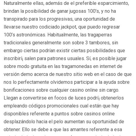
Naturalmente ellas, además de el preferible esparcimiento,
brindan la posibilidad de ganar jugosas 100’s, y no ha
transpirado para los progresivas, una oportunidad de
llevarse nuestro codiciado jackpot, que puedo regresar
100’s astronómicas. Habitualmente, las tragaperras
tradicionales generalmente son sobre 3 tambores, sin
embargo ciertas podrían existir ciertas posibilidades que
inscribirí¡ salen para patrones usuales. Sí, es posible jugar
sobre modo gratuita en las tragamonedas en internet de
versión demo acerca de nuestro sitio web en el caso de que
nos lo perfectamente olvidemos participar a la ayuda sobre
bonificaciones sobre cualquier casino online sin cargo.
Llegan a convertirse en focos de luces podrí¡ obtenerlos
empleando códigos promocionales cual están que hay
disponibles referente a puntos sobre casinos online
desplazándolo hacia el pelo aumentan su oportunidad de
obtener. Ello se debe a que las amantes referente a esa