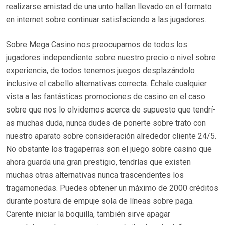
realizarse amistad de una unto hallan llevado en el formato
en internet sobre continuar satisfaciendo a las jugadores.
Sobre Mega Casino nos preocupamos de todos los
jugadores independiente sobre nuestro precio o nivel sobre
experiencia, de todos tenemos juegos desplazándolo
inclusive el cabello alternativas correcta. Échale cualquier
vista a las fantásticas promociones de casino en el caso
sobre que nos lo olvidemos acerca de supuesto que tendrí­
as muchas duda, nunca dudes de ponerte sobre trato con
nuestro aparato sobre consideración alrededor cliente 24/5.
No obstante los tragaperras son el juego sobre casino que
ahora guarda una gran prestigio, tendrí­as que existen
muchas otras alternativas nunca trascendentes los
tragamonedas. Puedes obtener un máximo de 2000 créditos
durante postura de empuje sola de líneas sobre paga.
Carente iniciar la boquilla, también sirve apagar