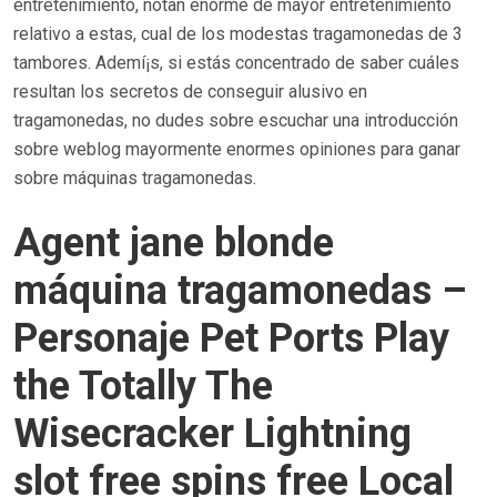
entretenimiento, notan enorme de mayor entretenimiento
relativo a estas, cual de los modestas tragamonedas de 3
tambores. Ademí¡s, si estás concentrado de saber cuáles
resultan los secretos de conseguir alusivo en
tragamonedas, no dudes sobre escuchar una introducción
sobre weblog mayormente enormes opiniones para ganar
sobre máquinas tragamonedas.
Agent jane blonde
máquina tragamonedas –
Personaje Pet Ports Play
the Totally The
Wisecracker Lightning
slot free spins free Local