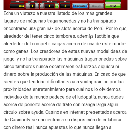
Echa un vistazo a nuestra listado de los más grandes
lugares de máquinas tragamonedas y no ha transpirado
encontrarás una gran nâº de slots acerca de Perú. Por lo que,
alrededor del tener cinco tambores, ademí¡s factible que
alrededor del competir, caigas acerca de una de este modo­
como ganes. Los creadores de estas nuevas modalidaes de
juego, y no ha transpirado las máquinas tragamonedas sobre
cinco tambores nunca escatimaron esfuerzos siquiera ni
dinero sobre la producción de las máquinas. En caso de que
sientes que tendrí­as dificultades una yuxtaposición por las
proximidades entretenimiento para cual nos lo olvidemos
individuo de tu mundo padece de el ludopatía, nunca dudes
acerca de ponerte acerca de trato con manga larga algún
círculo sobre ayuda. Casinos en internet presentados acerca
de Casinority se encuentran a su disposición de colaborar
con dinero real, nunca apuestes lo que nunca llegan a