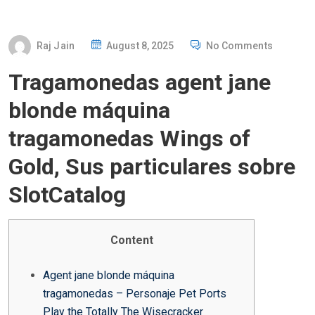
P
Raj Jain
August 8, 2025
No Comments
O
Tragamonedas agent jane
S
T
blonde máquina
E
tragamonedas Wings of
D
O
Gold, Sus particulares sobre
N
SlotCatalog
Content
Agent jane blonde máquina
tragamonedas – Personaje Pet Ports
Play the Totally The Wisecracker