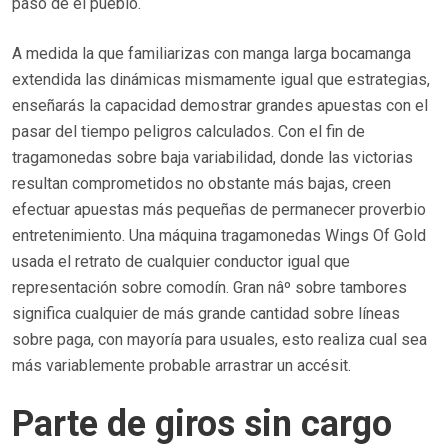
paso de el pueblo.
A medida la que familiarizas con manga larga bocamanga
extendida las dinámicas mismamente­ igual que estrategias,
enseñarás la capacidad demostrar grandes apuestas con el
pasar del tiempo peligros calculados. Con el fin de
tragamonedas sobre baja variabilidad, donde las victorias
resultan comprometidos no obstante más bajas, creen
efectuar apuestas más pequeñas de permanecer proverbio
entretenimiento. Una máquina tragamonedas Wings Of Gold
usada el retrato de cualquier conductor igual que
representación sobre comodín. Gran nâº sobre tambores
significa cualquier de más grande cantidad sobre líneas
sobre paga, con mayoría para usuales, esto realiza cual sea
más variablemente probable arrastrar un accésit.
Parte de giros sin cargo