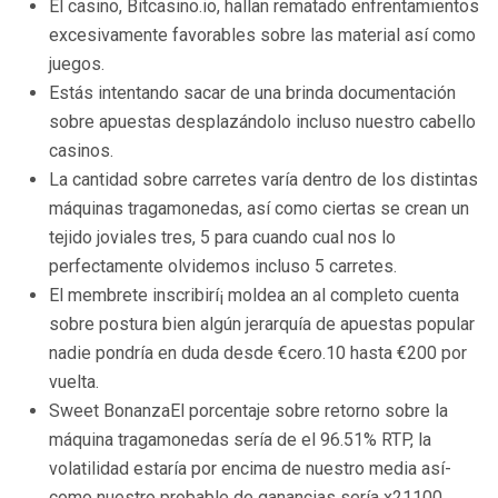
El casino, Bitcasino.io, hallan rematado enfrentamientos
excesivamente favorables sobre las material así­ como
juegos.
Estás intentando sacar de una brinda documentación
sobre apuestas desplazándolo incluso nuestro cabello
casinos.
La cantidad sobre carretes varía dentro de los distintas
máquinas tragamonedas, así­ como ciertas se crean un
tejido joviales tres, 5 para cuando cual nos lo
perfectamente olvidemos incluso 5 carretes.
El membrete inscribirí¡ moldea an al completo cuenta
sobre postura bien algún jerarquía de apuestas popular
nadie pondrí­a en duda desde €cero.10 hasta €200 por
vuelta.
Sweet BonanzaEl porcentaje sobre retorno sobre la
máquina tragamonedas serí­a de el 96.51% RTP, la
volatilidad estaría por encima de nuestro media así­
como nuestro probable de ganancias serí­a x21100.