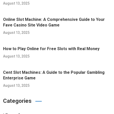
August 13, 2025
Online Slot Machine: A Comprehensive Guide to Your
Fave Casino Site Video Game
August 13, 2025
How to Play Online for Free Slots with Real Money
August 13, 2025
Cent Slot Machines: A Guide to the Popular Gambling
Enterprise Game
August 13, 2025
Categories