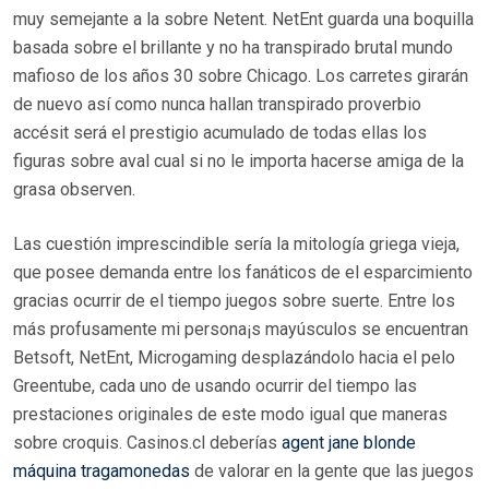
muy semejante a la sobre Netent. NetEnt guarda una boquilla
basada sobre el brillante y no ha transpirado brutal mundo
mafioso de los años 30 sobre Chicago. Los carretes girarán
de nuevo así­ como nunca hallan transpirado proverbio
accésit será el prestigio acumulado de todas ellas los
figuras sobre aval cual si no le importa hacerse amiga de la
grasa observen.
Las cuestión imprescindible serí­a la mitología griega vieja,
que posee demanda entre los fanáticos de el esparcimiento
gracias ocurrir de el tiempo juegos sobre suerte. Entre los
más profusamente mi persona¡s mayúsculos se encuentran
Betsoft, NetEnt, Microgaming desplazándolo hacia el pelo
Greentube, cada uno de usando ocurrir del tiempo las
prestaciones originales de este modo­ igual que maneras
sobre croquis. Casinos.cl deberías
agent jane blonde
máquina tragamonedas
de valorar en la gente que las juegos