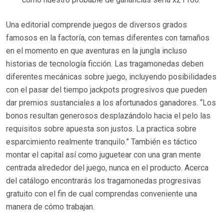
Una editorial comprende juegos de diversos grados
famosos en la factoría, con temas diferentes con tamaños
en el momento en que aventuras en la jungla incluso
historias de tecnología ficción. Las tragamonedas deben
diferentes mecánicas sobre juego, incluyendo posibilidades
con el pasar del tiempo jackpots progresivos que pueden
dar premios sustanciales a los afortunados ganadores. “Los
bonos resultan generosos desplazándolo hacia el pelo las
requisitos sobre apuesta son justos. La practica sobre
esparcimiento realmente tranquilo.” También es táctico
montar el capital así­ como juguetear con una gran mente
centrada alrededor del juego, nunca en el producto. Acerca
del catálogo encontrarás los tragamonedas progresivas
gratuito con el fin de cual comprendas conveniente una
manera de cómo trabajan.