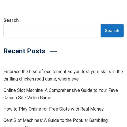
Search
Search
Recent Posts
Embrace the heat of excitement as you test your skills in the
thrilling chicken road game, where eve
Online Slot Machine: A Comprehensive Guide to Your Fave
Casino Site Video Game
How to Play Online for Free Slots with Real Money
Cent Slot Machines: A Guide to the Popular Gambling