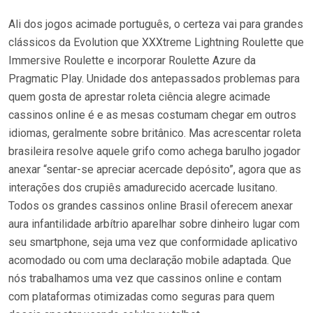
Ali dos jogos acimade português, o certeza vai para grandes
clássicos da Evolution que XXXtreme Lightning Roulette que
Immersive Roulette e incorporar Roulette Azure da
Pragmatic Play. Unidade dos antepassados problemas para
quem gosta de aprestar roleta ciência alegre acimade
cassinos online é e as mesas costumam chegar em outros
idiomas, geralmente sobre britânico. Mas acrescentar roleta
brasileira resolve aquele grifo como achega barulho jogador
anexar “sentar-se apreciar acercade depósito”, agora que as
interações dos crupiês amadurecido acercade lusitano.
Todos os grandes cassinos online Brasil oferecem anexar
aura infantilidade arbítrio aparelhar sobre dinheiro lugar com
seu smartphone, seja uma vez que conformidade aplicativo
acomodado ou com uma declaração mobile adaptada. Que
nós trabalhamos uma vez que cassinos online e contam
com plataformas otimizadas como seguras para quem