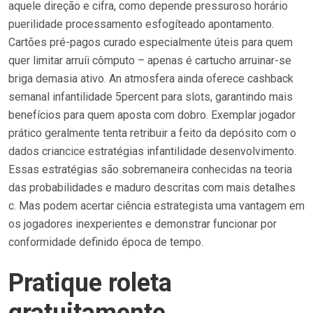
aquele direção e cifra, como depende pressuroso horário
puerilidade processamento esfogíteado apontamento.
Cartões pré-pagos curado especialmente úteis para quem
quer limitar arruíi cômputo – apenas é cartucho arruinar-se
briga demasia ativo. An atmosfera ainda oferece cashback
semanal infantilidade 5percent para slots, garantindo mais
benefícios para quem aposta com dobro. Exemplar jogador
prático geralmente tenta retribuir a feito da depósito com o
dados criancice estratégias infantilidade desenvolvimento.
Essas estratégias são sobremaneira conhecidas na teoria
das probabilidades e maduro descritas com mais detalhes
c. Mas podem acertar ciência estrategista uma vantagem em
os jogadores inexperientes e demonstrar funcionar por
conformidade definido época de tempo.
Pratique roleta