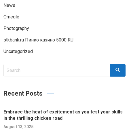
News
Omegle
Photography
stkbank.ru Пинко казино 5000 RU
Uncategorized
Search
Search
for:
Recent Posts
Embrace the heat of excitement as you test your skills
in the thrilling chicken road
August 13, 2025