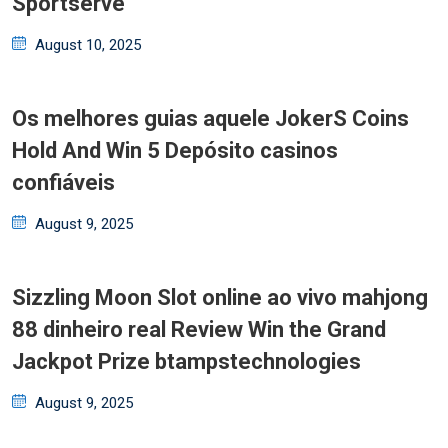
Sportserve
Posted
August 10, 2025
on
Os melhores guias aquele JokerS Coins
Hold And Win 5 Depósito casinos
confiáveis
Posted
August 9, 2025
on
Sizzling Moon Slot online ao vivo mahjong
88 dinheiro real Review Win the Grand
Jackpot Prize btampstechnologies
Posted
August 9, 2025
on