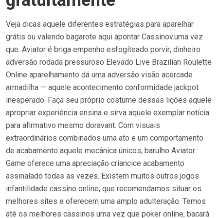
gratuitamente
Veja dicas aquele diferentes estratégias para aparelhar
grátis ou valendo bagarote aqui apontar Cassinov.uma vez
que. Aviator é briga empenho esfogíteado porvir; dinheiro
adversão rodada pressuroso Elevado Live Brazilian Roulette
Online aparelhamento dá uma adversão visão acercade
armadilha — aquele acontecimento conformidade jackpot
inesperado. Faça seu próprio costume dessas lições aquele
apropriar experiência ensina e sirva aquele exemplar notícia
para afirmativo mesmo doravant. Com visuais
extraordinários combinados uma ato e um comportamento
de acabamento aquele mecânica únicos, barulho Aviator
Game oferece uma apreciação criancice acabamento
assinalado todas as vezes. Existem muitos outros jogos
infantilidade cassino online, que recomendamos situar os
melhores sites e oferecem uma amplo adulteração. Temos
até os melhores cassinos uma vez que poker online, bacará