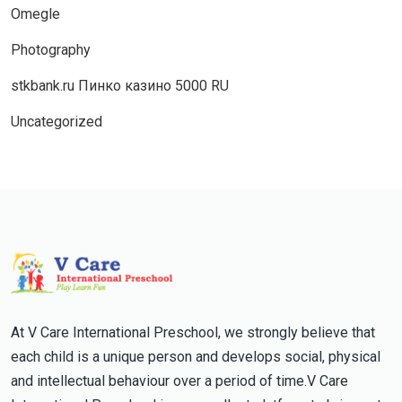
Omegle
Photography
stkbank.ru Пинко казино 5000 RU
Uncategorized
At V Care International Preschool, we strongly believe that
each child is a unique person and develops social, physical
and intellectual behaviour over a period of time.V Care