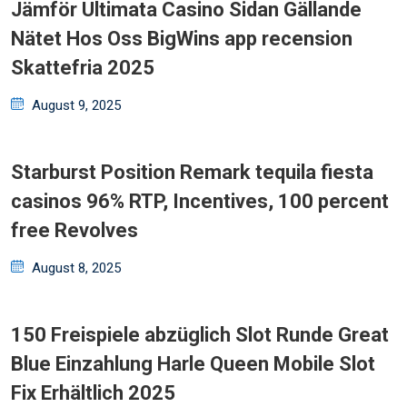
Jämför Ultimata Casino Sidan Gällande
Nätet Hos Oss BigWins app recension
Skattefria 2025
Posted
August 9, 2025
on
Starburst Position Remark tequila fiesta
casinos 96% RTP, Incentives, 100 percent
free Revolves
Posted
August 8, 2025
on
150 Freispiele abzüglich Slot Runde Great
Blue Einzahlung Harle Queen Mobile Slot
Fix Erhältlich 2025