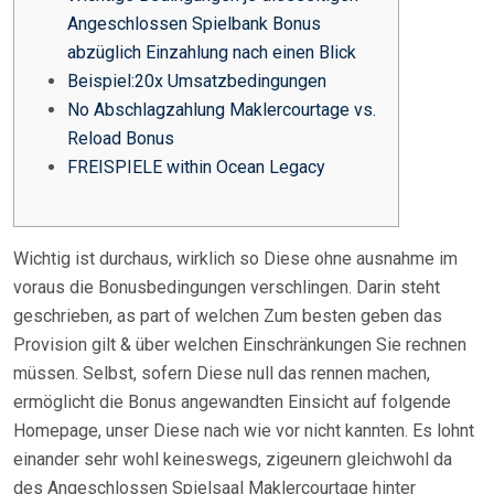
Angeschlossen Spielbank Bonus
abzüglich Einzahlung nach einen Blick
Beispiel:20x Umsatzbedingungen
No Abschlagzahlung Maklercourtage vs.
Reload Bonus
FREISPIELE within Ocean Legacy
Wichtig ist durchaus, wirklich so Diese ohne ausnahme im
voraus die Bonusbedingungen verschlingen. Darin steht
geschrieben, as part of welchen Zum besten geben das
Provision gilt & über welchen Einschränkungen Sie rechnen
müssen. Selbst, sofern Diese null das rennen machen,
ermöglicht die Bonus angewandten Einsicht auf folgende
Homepage, unser Diese nach wie vor nicht kannten.
Es lohnt
einander sehr wohl keineswegs, zigeunern gleichwohl da
des Angeschlossen Spielsaal Maklercourtage hinter