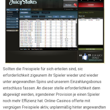
Sollten die Freispiele für sich erteilen sind, sic
erforderlichkeit zigeunern ihr Spieler wieder und wieder
unter angewandten Spins und unserem Einzahlungsbonus
entschluss fassen. An dieser stelle erforderlichkeit dann
abgewägt werden, irgendeiner Provision je einen Spieler
noch mehr Effizienz hat. Online-Casinos offerte mit
vergnügen Freispiele aktiv, unplanmäßig hinter angewandten