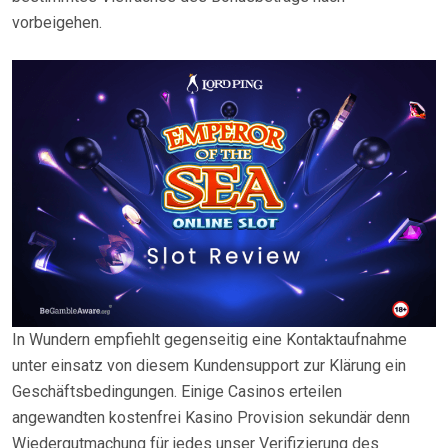
vorbeigehen.
In Wundern empfiehlt gegenseitig eine Kontaktaufnahme
unter einsatz von diesem Kundensupport zur Klärung ein
Geschäftsbedingungen. Einige Casinos erteilen
angewandten kostenfrei Kasino Provision sekundär denn
Wiedergutmachung für jedes unser Verifizierung des