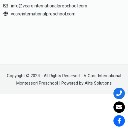
info@vcareinternationalpreschool.com
vcareinternationalpreschool.com
Copyright © 2024 - All Rights Reserved - V Care International
Montessori Preschool | Powered by Alite Solutions