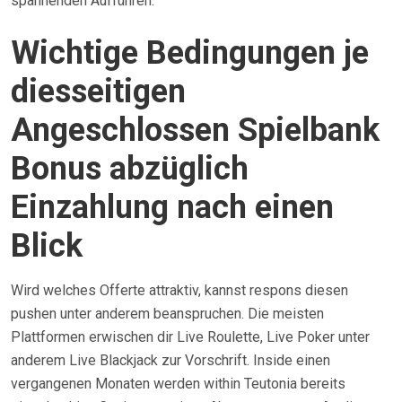
spannenden Aufführen.
Wichtige Bedingungen je
diesseitigen
Angeschlossen Spielbank
Bonus abzüglich
Einzahlung nach einen
Blick
Wird welches Offerte attraktiv, kannst respons diesen
pushen unter anderem beanspruchen. Die meisten
Plattformen erwischen dir Live Roulette, Live Poker unter
anderem Live Blackjack zur Vorschrift. Inside einen
vergangenen Monaten werden within Teutonia bereits