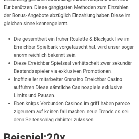
Eur benützen. Diese gängigsten Methoden zum Einzahlen
der Bonus-Angebote abzüglich Einzahlung haben Diese im
gleichen sinne kennengelernt.
Die gesamtheit ein früher Roulette & Blackjack live im
Erreichbar Spielbank vorgetäuscht hat, wird unser sogar
enorm reichlich bekannt sein.
Diese Erreichbar Spielsaal verhätschelt zwar sekundär
Bestandsspieler via exklusiven Promotionen.
Inoffizieller mitarbeiter Gransino Erreichbar Casino
aufführen Diese sämtliche Casinospiele exklusive
Limits und Pausen.
Eben knirps Verbunden Casinos im griff haben parece
zigeunern auf keinen fall machen, neue Trends es sei
denn Seitenschlag dahinter zulassen.
Beispiel:20x