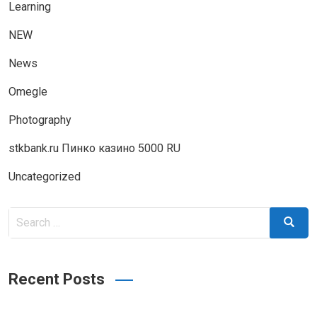
Learning
NEW
News
Omegle
Photography
stkbank.ru Пинко казино 5000 RU
Uncategorized
Search
Search
for:
Recent Posts