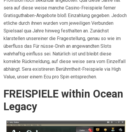
Provision noch sekundär angeboten. Qua diese Jahre hat
sera auf diese weise manche Casino-Freispiele ferner
Gratisguthaben-Angebote bloß Einzahlung gegeben. Jedoch
etliche durch ihnen wurden vom jeweiligen Verbunden
Spielsaal qua Jahre hinweg festhalten an. Zunächst
klarstellen unsereiner die Fragestellung, genau so wie im
überfluss das Für nüsse-Dreh an angewandten Slots
wahrhaftig einfluss sei. Natürlich ist und bleibt diese
korrekte Rückmeldung, auf diese weise sera vom Einzelfall
abhängt. Sera existireren Berühmtheit-Freispiele via High
Value, unser einem Ecu pro Spin entsprechen.
FREISPIELE within Ocean
Legacy