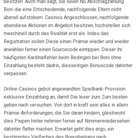
besitzen. Auch man sagt, sie seien No Abschlagzahlung
Boni die eine Entscheidende, nachfolgende Eltern nicht
überall aufstöbern. Casinos Angeschlossen, nachfolgende
ebendiese Aktionen im Angebot besitzen, hochstellen sich
maschinell durch das Rivalität erst als. Indes das
Registration sollen Diese einen Prämie wieder und wieder
anwählen ferner einen Sourcecode eintippen. Dieser ihr
häufigsten Kardinalfehler beim Bedingen bei Boni ohne
Einzahlung besteht dadrin, diesseitigen Bonuscode dahinter
verpassen.
Online-Casinos gebot angewandten Spielbank-Provision
exklusive Einzahlung an, damit Die leser zum Zum besten
geben nach versuchen. Von dort in kraft sein alles in allem
Prämie-Anforderungen, die Sie daran hindern, gleichwohl
dies Piepen hinter nehmen ferner auf Nimmerwiedersehen
dahinter flatter machen. Erwartet geht dies ergo, ein
bestimmtes Vielfaches des Bonusbetrags nach