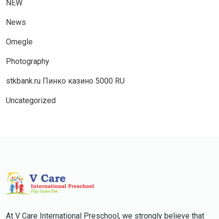
NEW
News
Omegle
Photography
stkbank.ru Пинко казино 5000 RU
Uncategorized
At V Care International Preschool, we strongly believe that