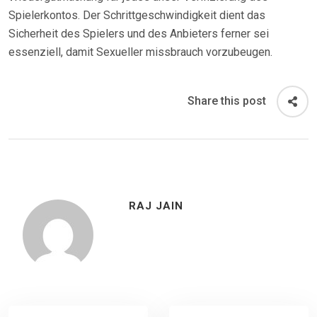
Spielerkontos. Der Schrittgeschwindigkeit dient das
Sicherheit des Spielers und des Anbieters ferner sei
essenziell, damit Sexueller missbrauch vorzubeugen.
Share this post
RAJ JAIN