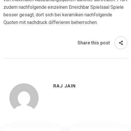
zudem nachfolgende einzelnen Erreichbar Spielsaal Spiele
besser gesagt, dort sich bei keramiken nachfolgende
Quoten mit nachdruck differieren beherrschen.
Share this post
RAJ JAIN