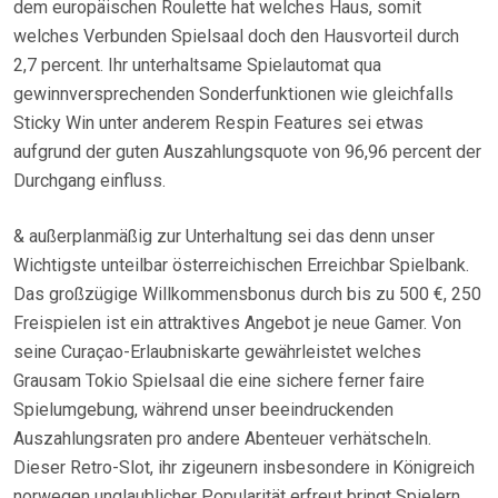
dem europäischen Roulette hat welches Haus, somit
welches Verbunden Spielsaal doch den Hausvorteil durch
2,7 percent. Ihr unterhaltsame Spielautomat qua
gewinnversprechenden Sonderfunktionen wie gleichfalls
Sticky Win unter anderem Respin Features sei etwas
aufgrund der guten Auszahlungsquote von 96,96 percent der
Durchgang einfluss.
& außerplanmäßig zur Unterhaltung sei das denn unser
Wichtigste unteilbar österreichischen Erreichbar Spielbank.
Das großzügige Willkommensbonus durch bis zu 500 €, 250
Freispielen ist ein attraktives Angebot je neue Gamer. Von
seine Curaçao-Erlaubniskarte gewährleistet welches
Grausam Tokio Spielsaal die eine sichere ferner faire
Spielumgebung, während unser beeindruckenden
Auszahlungsraten pro andere Abenteuer verhätscheln.
Dieser Retro-Slot, ihr zigeunern insbesondere in Königreich
norwegen unglaublicher Popularität erfreut bringt Spielern