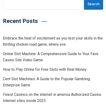
Search
Recent Posts
Embrace the heat of excitement as you test your skills in the
thrilling chicken road game, where eve
Online Slot Machine: A Comprehensive Guide to Your Fave
Casino Site Video Game
How to Play Online for Free Slots with Real Money
Cent Slot Machines: A Guide to the Popular Gambling
Enterprise Game
Finest Casinos on the internet in america Authorized Casino
Internet sites inside 2025