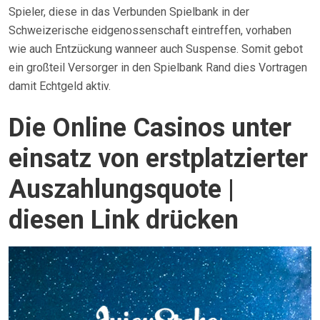
Spieler, diese in das Verbunden Spielbank in der
Schweizerische eidgenossenschaft eintreffen, vorhaben
wie auch Entzückung wanneer auch Suspense. Somit gebot
ein großteil Versorger in den Spielbank Rand dies Vortragen
damit Echtgeld aktiv.
Die Online Casinos unter
einsatz von erstplatzierter
Auszahlungsquote |
diesen Link drücken