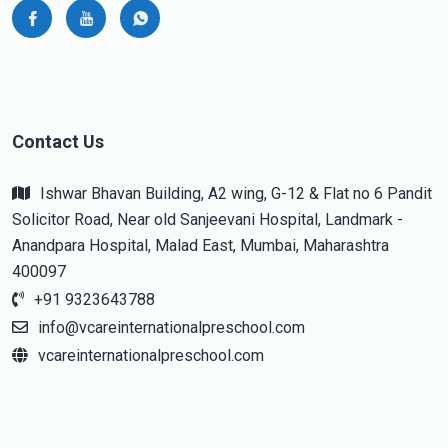
Contact Us
Ishwar Bhavan Building, A2 wing, G-12 & Flat no 6 Pandit
Solicitor Road, Near old Sanjeevani Hospital, Landmark -
Anandpara Hospital, Malad East, Mumbai, Maharashtra
400097
+91 9323643788
info@vcareinternationalpreschool.com
vcareinternationalpreschool.com