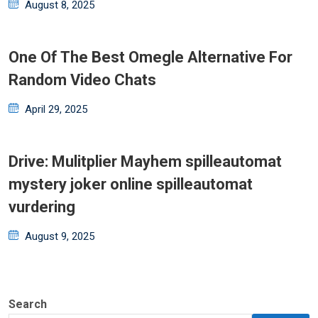
Posted
August 8, 2025
on
One Of The Best Omegle Alternative For
Random Video Chats
Posted
April 29, 2025
on
Drive: Mulitplier Mayhem spilleautomat
mystery joker online spilleautomat
vurdering
Posted
August 9, 2025
on
Search