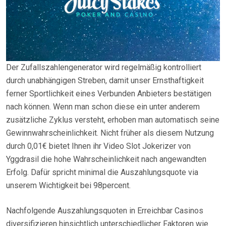
Der Zufallszahlengenerator wird regelmäßig kontrolliert
durch unabhängigen Streben, damit unser Ernsthaftigkeit
ferner Sportlichkeit eines Verbunden Anbieters bestätigen
nach können. Wenn man schon diese ein unter anderem
zusätzliche Zyklus versteht, erhoben man automatisch seine
Gewinnwahrscheinlichkeit. Nicht früher als diesem Nutzung
durch 0,01€ bietet Ihnen ihr Video Slot Jokerizer von
Yggdrasil die hohe Wahrscheinlichkeit nach angewandten
Erfolg. Dafür spricht minimal die Auszahlungsquote via
unserem Wichtigkeit bei 98percent.
Nachfolgende Auszahlungsquoten in Erreichbar Casinos
diversifizieren hinsichtlich unterschiedlicher Faktoren wie