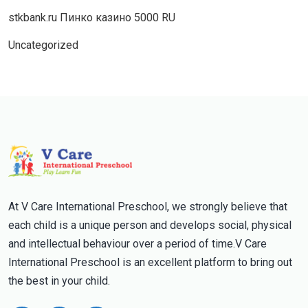
stkbank.ru Пинко казино 5000 RU
Uncategorized
At V Care International Preschool, we strongly believe that
each child is a unique person and develops social, physical
and intellectual behaviour over a period of time.V Care
International Preschool is an excellent platform to bring out
the best in your child.