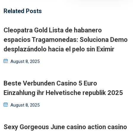
Related Posts
Cleopatra Gold Lista de habanero
espacios Tragamonedas: Soluciona Demo
desplazándolo hacia el pelo sin Eximir
Posted
August 8, 2025
on
Beste Verbunden Casino 5 Euro
Einzahlung ihr Helvetische republik 2025
Posted
August 8, 2025
on
Sexy Gorgeous June casino action casino