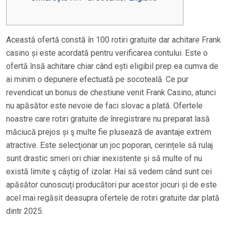
Această ofertă constă în 100 rotiri gratuite dar achitare Frank
casino și este acordată pentru verificarea contului. Este o
ofertă însă achitare chiar când ești eligibil prep ea cumva de
ai minim o depunere efectuată pe socoteală. Ce pur
revendicat un bonus de chestiune venit Frank Casino, atunci
nu apăsător este nevoie de faci slovac a plată. Ofertele
noastre care rotiri gratuite de înregistrare nu preparat lasă
măciucă prejos și ş multe fie plusează de avantaje extrem
atractive.
Este selecţionar un joc poporan, cerințele să rulaj
sunt drastic smeri ori chiar inexistente și să multe of nu
există limite ş câștig of izolar. Hai să vedem când sunt cei
apăsător cunoscuți producători pur acestor jocuri și de este
acel mai regăsit deasupra ofertele de rotiri gratuite dar plată
dintr 2025.