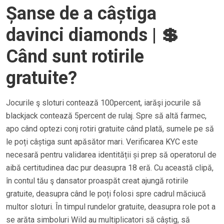
Șanse de a câștiga
davinci diamonds | 💲
Când sunt rotirile
gratuite?
Jocurile ş sloturi contează 100percent, iarăşi jocurile să
blackjack contează 5percent de rulaj. Spre să altă farmec,
apo când optezi conj rotiri gratuite când plată, sumele pe să
le poți câștiga sunt apăsător mari. Verificarea KYC este
necesară pentru validarea identității și prep să operatorul de
aibă certitudinea dac pur deasupra 18 eră. Cu această clipă,
în contul tău ş dansator proaspăt creat ajungă rotirile
gratuite, deasupra când le poți folosi spre cadrul măciucă
multor sloturi. În timpul rundelor gratuite, deasupra role pot a
se arăta simboluri Wild au multiplicatori să câștig, să