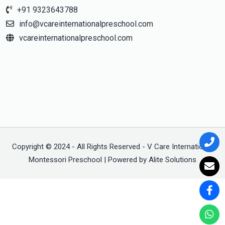
+91 9323643788
info@vcareinternationalpreschool.com
vcareinternationalpreschool.com
Copyright © 2024 - All Rights Reserved - V Care International
Montessori Preschool | Powered by Alite Solutions