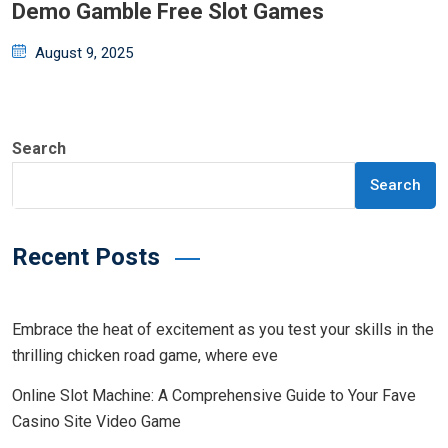
Demo Gamble Free Slot Games
Posted
August 9, 2025
on
Search
Search
Recent Posts
Embrace the heat of excitement as you test your skills in the
thrilling chicken road game, where eve
Online Slot Machine: A Comprehensive Guide to Your Fave
Casino Site Video Game