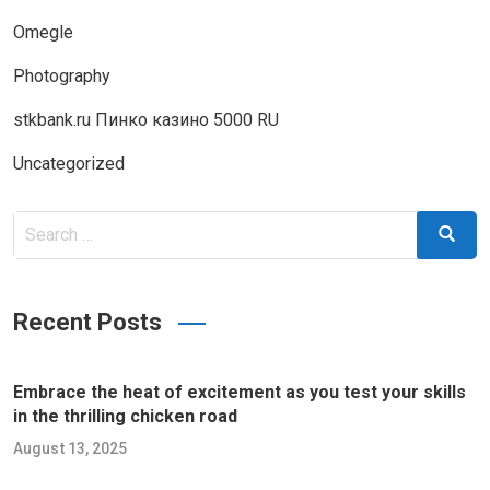
Omegle
Photography
stkbank.ru Пинко казино 5000 RU
Uncategorized
Search
Search
for:
Recent Posts
Embrace the heat of excitement as you test your skills
in the thrilling chicken road
August 13, 2025