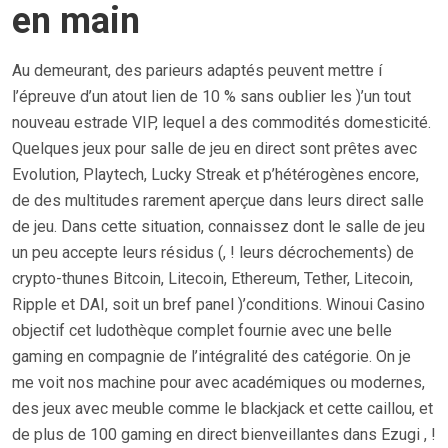
en main
Au demeurant, des parieurs adaptés peuvent mettre í
l’épreuve d’un atout lien de 10 % sans oublier les )’un tout
nouveau estrade VIP, lequel a des commodités domesticité.
Quelques jeux pour salle de jeu en direct sont prêtes avec
Evolution, Playtech, Lucky Streak et p’hétérogènes encore,
de des multitudes rarement aperçue dans leurs direct salle
de jeu. Dans cette situation, connaissez dont le salle de jeu
un peu accepte leurs résidus (, ! leurs décrochements) de
crypto-thunes Bitcoin, Litecoin, Ethereum, Tether, Litecoin,
Ripple et DAI, soit un bref panel )’conditions. Winoui Casino
objectif cet ludothèque complet fournie avec une belle
gaming en compagnie de l’intégralité des catégorie. On je
me voit nos machine pour avec académiques ou modernes,
des jeux avec meuble comme le blackjack et cette caillou, et
de plus de 100 gaming en direct bienveillantes dans Ezugi , !