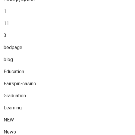
1
11
3
bedpage
blog
Education
Fairspin-casino
Graduation
Learning
NEW
News