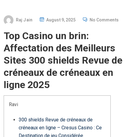
P
Raj Jain
August 9, 2025
No Comments
O
Top Casino un brin:
S
T
Affectation des Meilleurs
E
Sites 300 shields Revue de
D
O
créneaux de créneaux en
N
ligne 2025
Ravi
300 shields Revue de créneaux de
créneaux en ligne – Cresus Casino : Ce
Destination de jeu Considérée