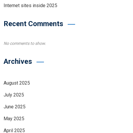
Internet sites inside 2025
Recent Comments
No comments to show.
Archives
August 2025
July 2025
June 2025
May 2025
April 2025