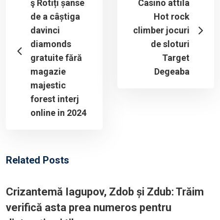
ş Rotiți șanse
Casino attila
de a câștiga
Hot rock
davinci
climber jocuri
diamonds
de sloturi
gratuite fără
Target
magazie
Degeaba
majestic
forest interj
online in 2024
Related Posts
Crizantemă Iagupov, Zdob și Zdub: Trăim
verifică asta prea numeros pentru