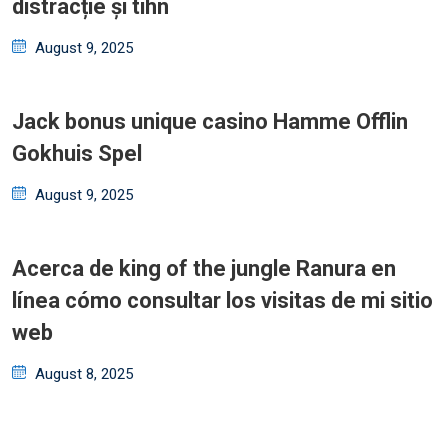
distracție și tihn
Posted
August 9, 2025
on
Jack bonus unique casino Hamme Offlin
Gokhuis Spel
Posted
August 9, 2025
on
Acerca de king of the jungle Ranura en
línea cómo consultar los visitas de mi sitio
web
Posted
August 8, 2025
on