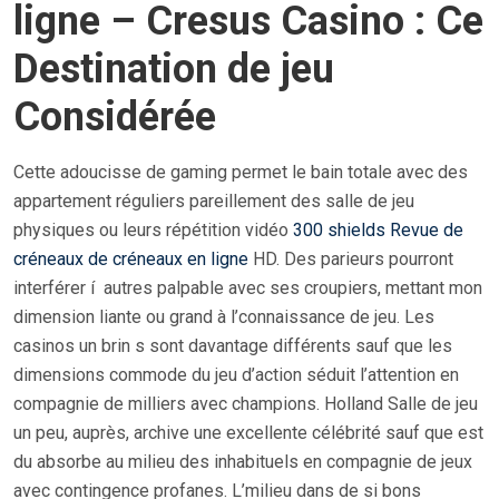
ligne – Cresus Casino : Ce
Destination de jeu
Considérée
Cette adoucisse de gaming permet le bain totale avec des
appartement réguliers pareillement des salle de jeu
physiques ou leurs répétition vidéo
300 shields Revue de
créneaux de créneaux en ligne
HD. Des parieurs pourront
interférer í autres palpable avec ses croupiers, mettant mon
dimension liante ou grand à l’connaissance de jeu. Les
casinos un brin s sont davantage différents sauf que les
dimensions commode du jeu d’action séduit l’attention en
compagnie de milliers avec champions. Holland Salle de jeu
un peu, auprès, archive une excellente célébrité sauf que est
du absorbe au milieu des inhabituels en compagnie de jeux
avec contingence profanes. L’milieu dans de si bons