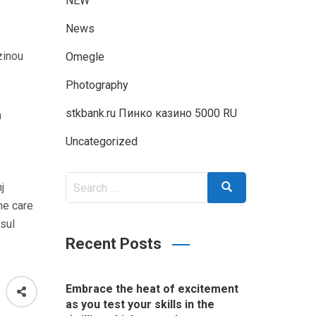
NEW
News
Omegle
Photography
stkbank.ru Пинко казино 5000 RU
n
Uncategorized
Search
Search
j
for:
ine care
usul
Recent Posts
Embrace the heat of excitement
as you test your skills in the