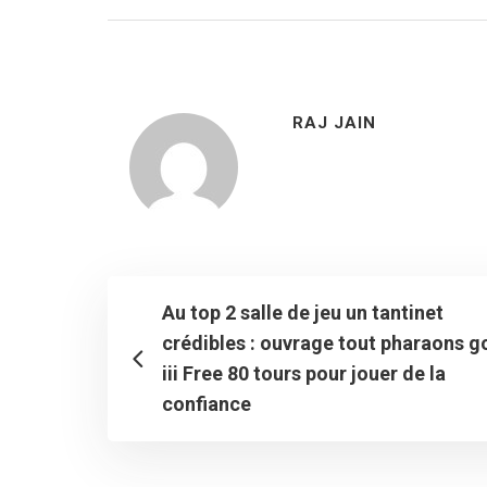
RAJ JAIN
Au top 2 salle de jeu un tantinet
crédibles : ouvrage tout pharaons g
iii Free 80 tours pour jouer de la
confiance