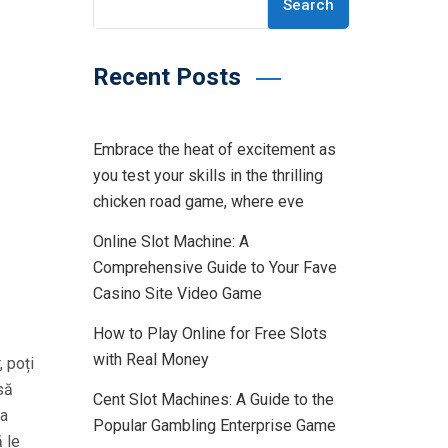
Search
Recent Posts
Embrace the heat of excitement as
you test your skills in the thrilling
chicken road game, where eve
Online Slot Machine: A
Comprehensive Guide to Your Fave
Casino Site Video Game
How to Play Online for Free Slots
with Real Money
, poți
 să
Cent Slot Machines: A Guide to the
ca
Popular Gambling Enterprise Game
 le