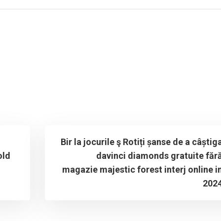
Bir la jocurile ş Rotiți șanse de a câștig
old
davinci diamonds gratuite făr
magazie majestic forest interj online i
202