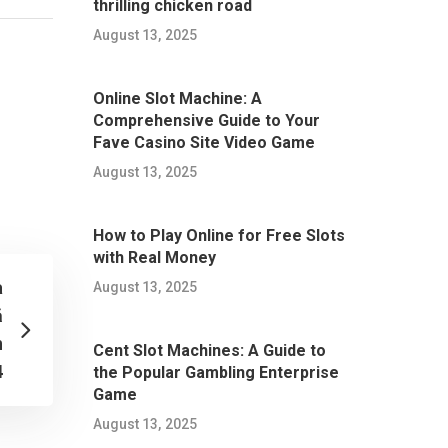
thrilling chicken road
August 13, 2025
Online Slot Machine: A
Comprehensive Guide to Your
Fave Casino Site Video Game
August 13, 2025
How to Play Online for Free Slots
with Real Money
a
August 13, 2025
ă
n
Cent Slot Machines: A Guide to
4
the Popular Gambling Enterprise
Game
August 13, 2025