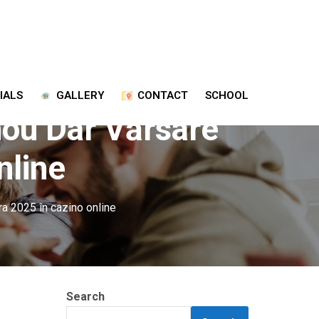
IALS
GALLERY
CONTACT
SCHOOL
nou Dar Vărsare
nline
a 2025 în cazino online
Search