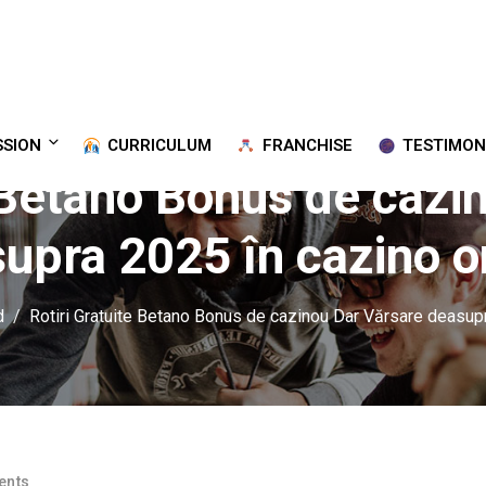
SSION
CURRICULUM
FRANCHISE
TESTIMON
e Betano Bonus de cazi
upra 2025 în cazino o
d
Rotiri Gratuite Betano Bonus de cazinou Dar Vărsare deasupr
ents