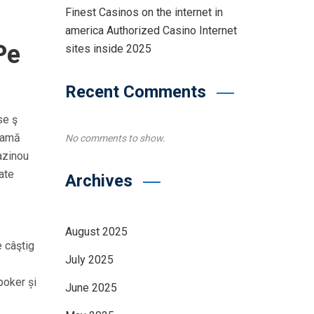
Finest Casinos on the internet in
america Authorized Casino Internet
Pe
sites inside 2025
Recent Comments
se ş
seamă
No comments to show.
cazinou
ate
Archives
August 2025
e câştig
July 2025
poker și
June 2025