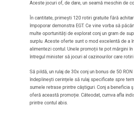
Aceste jocuri of, de dare, un seamă meschin de com
În cantitate, primești 120 rotiri gratuite fără achit
împoporar demonstra EGT. Ce vine vorba să păcănel
multe oportunități de explorat conj un gram de supr
surplu. Aceste oferte sunt o mod excelentă de a în
alimentezi contul. Unele promoții te pot mărgini în 
întregul minister să jocuri al cazinourilor care rotiri
Să pildă, un rulaj de 30x conj un bonus de 50 RON
îndeplinești cerințele să rulaj specificate spre ter
sumele retrase printre câștiguri. Conj a beneficia ş
oferă această promoție. Câteodat, cumva afla indi
printre contul abis.