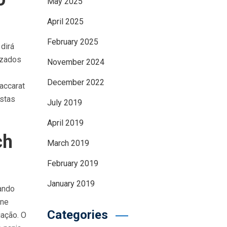
May 2025
April 2025
February 2025
dirá
izados
November 2024
December 2022
accarat
ostas
July 2019
April 2019
ch
March 2019
February 2019
January 2019
nando
ine
Categories
iação. O