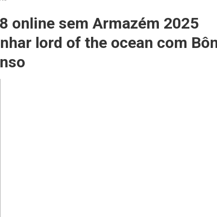
8 online sem Armazém 2025
nhar lord of the ocean com Bô
enso