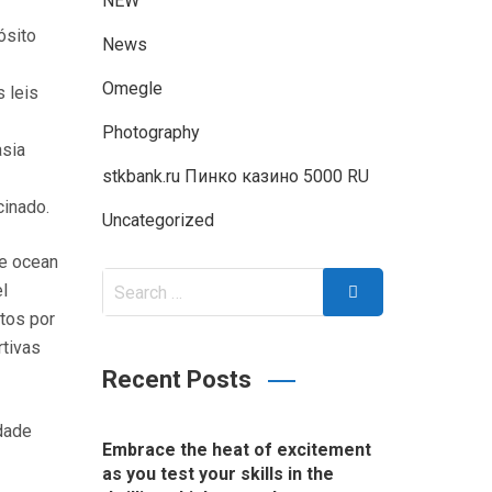
NEW
ósito
News
Omegle
 leis
Photography
asia
stkbank.ru Пинко казино 5000 RU
cinado.
Uncategorized
Search
l
Search
for:
tos por
tivas
Recent Posts
idade
Embrace the heat of excitement
as you test your skills in the