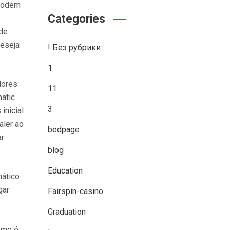
 podem
Categories
ade
deseja
! Без рубрики
1
dores
11
matic
3
іnісіаl
аlеr ао
bedpage
аr
blog
Education
mático
gar
Fairspin-casino
Graduation
omo é,