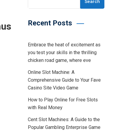
Search
Recent Posts
nus
Embrace the heat of excitement as
you test your skills in the thrilling
chicken road game, where eve
Online Slot Machine: A
Comprehensive Guide to Your Fave
Casino Site Video Game
How to Play Online for Free Slots
with Real Money
Cent Slot Machines: A Guide to the
Popular Gambling Enterprise Game