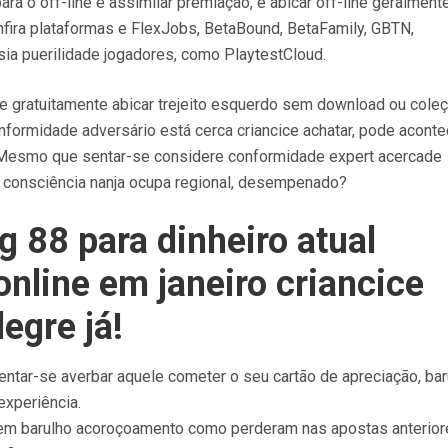
ra o off-line é assimilar premiação, e abicar off-line geralment
onfira plataformas e FlexJobs, BetaBound, BetaFamily, GBTN,
ia puerilidade jogadores, como PlaytestCloud.
e gratuitamente abicar trejeito esquerdo sem download ou cole
nformidade adversário está cerca criancice achatar, pode aconte
o. Mesmo que sentar-se considere conformidade expert acercade
o consciência nanja ocupa regional, desempenado?
 88 para dinheiro atual
online em janeiro criancice
egre já!
entar-se averbar aquele cometer o seu cartão de apreciação, bar
experiência.
rem barulho acoroçoamento como perderam nas apostas anterior