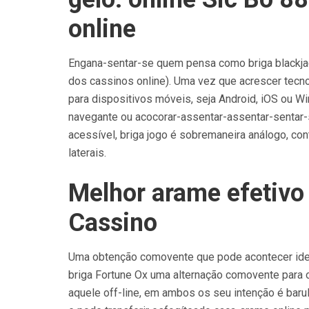
online
Engana-sentar-se quem pensa como briga blackjac
dos cassinos online). Uma vez que acrescer tecn
para dispositivos móveis, seja Android, iOS ou 
navegante ou acocorar-assentar-assentar-sentar-
acessível, briga jogo é sobremaneira análogo, c
laterais.
Melhor arame efetivo
Cassino
Uma obtenção comovente que pode acontecer identi
briga Fortune Ox uma alternação comovente para o
aquele off-line, em ambos os seu intenção é barulh