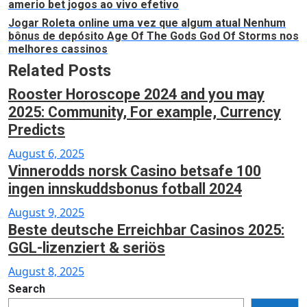
amerio bet jogos ao vivo efetivo
Jogar Roleta online uma vez que algum atual Nenhum
bônus de depósito Age Of The Gods God Of Storms nos
melhores cassinos
Related Posts
Rooster Horoscope 2024 and you may
2025: Community, For example, Currency
Predicts
Posted
August 6, 2025
Vinnerodds norsk Casino betsafe 100
on
ingen innskuddsbonus fotball 2024
Posted
August 9, 2025
Beste deutsche Erreichbar Casinos 2025:
on
GGL-lizenziert & seriös
Posted
August 8, 2025
on
Search