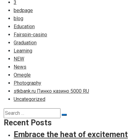
3
bedpage
blog
Education
Fairspin-casino
Graduation
Learning
NEW
News
Omegle
Photography
stkbank.ru Пинко казино 5000 RU
Uncategorized
Search
Search
for:
Recent Posts
Embrace the heat of excitement