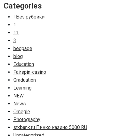
Categories
! Без рубрики
1
11
3
bedpage
blog
Education
Fairspin-casino
Graduation
Learning
NEW
News
Omegle
Photography
stkbank.ru Пинко казино 5000 RU
Uncategorized