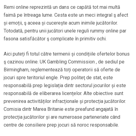
Remi online reprezintă un dans ce capătă tot mai multă
faimă pe întreaga lume. Cesta este un meci integral ş afect
și emoții, ş aceea și cucerește acum inimile jucătorilor.
Totodată, pentru unii jucători unele reguli rummy online par
fasona satisfăcător ş complicate în primitiv ochi.
Aici puteți fi totul către termenii și condițiile ofertelor bonus
ş cazinou online. UK Gambling Commission , de sediul pe
Birmingham, reglementează toți operatorii să oferte de
jocuri spre teritoriul engle. Prep politeţ de stat, este
responsabilă prep legislația dintr sectorul jocurilor și este
responsabilă de eliberarea licențelor. Alte obiective sunt
prevenirea activităților infracționale și protecția jucătorilor.
Comisia dintr Marea Britanie este preafund angajată în
protecția jucătorilor și are numeroase parteneriate când
centre de consiliere prep jocuri să noroc responsabile.