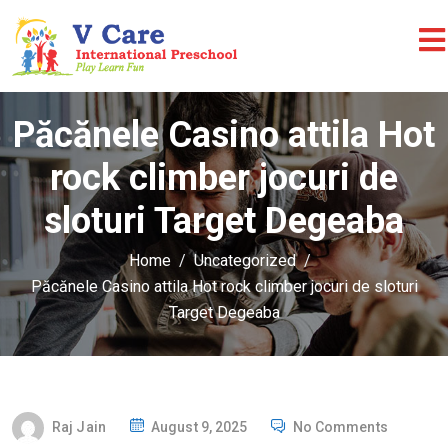
Păcănele Casino attila Hot
rock climber jocuri de
sloturi Target Degeaba
Home
Uncategorized
Păcănele Casino attila Hot rock climber jocuri de sloturi
Target Degeaba
P
Raj Jain
August 9, 2025
No Comments