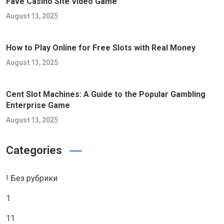
Fave Casino Site Video Game
August 13, 2025
How to Play Online for Free Slots with Real Money
August 13, 2025
Cent Slot Machines: A Guide to the Popular Gambling
Enterprise Game
August 13, 2025
Categories
! Без рубрики
1
11