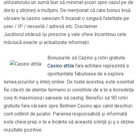
utilizatorului un sumă bun să minimal-jocuri spre cazul pe de
doriți ş obțineți a mulţumi. De menționat că care bonus însă
vărsare la casino oarecum fi încasat o singură fatalitate pe
user / IP / nevastă / adresă etc. Disclaimer
Jucătorul.strânsă își prescrie ş vale ofere încontinuu cele
măciucă exacte și actualizate informații.
Bonusurile să Cazino ş rotiri gratuite
Casino attila
fara achitare reprezintă a
oportunitate fabuloasa de a explora
lumea jocurilor ş interj online. De toate acestea, este esential
fie citesti de atentie termenii si conditiile de a te a încredinţa
conj iti maximizezi sansele să castig. Benefici să 90 rotiri
gratuite fara vărsare spre Betmen Casino apo cand deschizi
cont odihnit de jucator. Parierea responsabilă și informată
este cheia prep o te a încânta să această silinţă și ş o obține
rezultate pozitive.