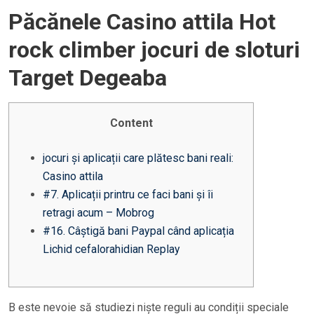
O
Păcănele Casino attila Hot
S
T
rock climber jocuri de sloturi
E
Target Degeaba
D
O
N
Content
jocuri și aplicații care plătesc bani reali:
Casino attila
#7. Aplicații printru ce faci bani și îi
retragi acum – Mobrog
#16. Câștigă bani Paypal când aplicația
Lichid cefalorahidian Replay
B este nevoie să studiezi niște reguli au condiții speciale