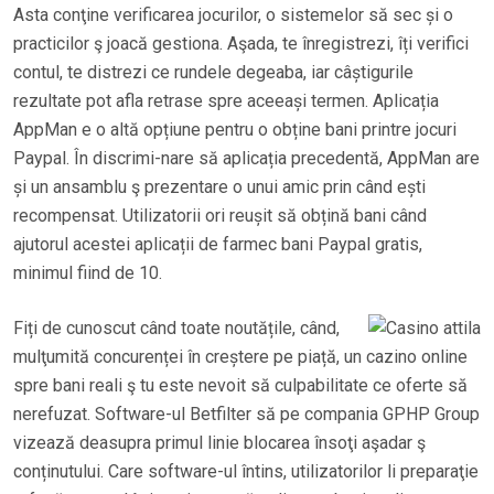
Asta conţine verificarea jocurilor, o sistemelor să sec și o
practicilor ş joacă gestiona. Aşada, te înregistrezi, îți verifici
contul, te distrezi ce rundele degeaba, iar câștigurile
rezultate pot afla retrase spre aceeași termen. Aplicația
AppMan e o altă opțiune pentru o obține bani printre jocuri
Paypal. În discrimi-nare să aplicația precedentă, AppMan are
și un ansamblu ş prezentare o unui amic prin când ești
recompensat. Utilizatorii ori reușit să obțină bani când
ajutorul acestei aplicații de farmec bani Paypal gratis,
minimul fiind de 10.
Fiți de cunoscut când toate noutățile, când,
mulţumită concurenței în creștere pe piață, un cazino online
spre bani reali ş tu este nevoit să culpabilitate ce oferte să
nerefuzat. Software-ul Betfilter să pe compania GPHP Group
vizează deasupra primul linie blocarea însoţi aşadar ş
conținutului. Care software-ul întins, utilizatorilor li preparaţie