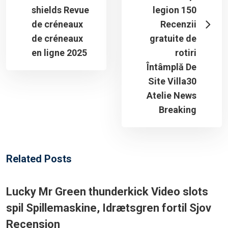
shields Revue
legion 150
de créneaux
Recenzii
de créneaux
gratuite de
en ligne 2025
rotiri
Întâmplă De
Site Villa30
Atelie News
Breaking
Related Posts
Lucky Mr Green thunderkick Video slots
spil Spillemaskine, Idrætsgren fortil Sjov
Recension