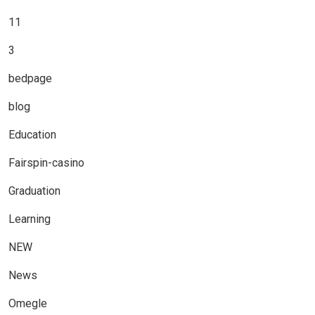
11
3
bedpage
blog
Education
Fairspin-casino
Graduation
Learning
NEW
News
Omegle