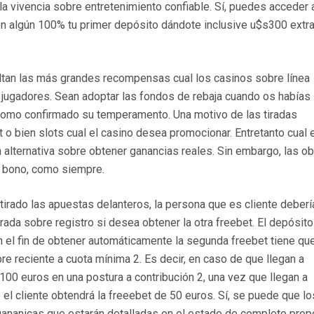
a vivencia sobre entretenimiento confiable. Sí, puedes acceder 
en algún 100% tu primer depósito dándote inclusive u$s300 extr
ltan las más grandes recompensas cual los casinos sobre línea
ugadores. Sean adoptar las fondos de rebaja cuando os habías
 como confirmado su temperamento. Una motivo de las tiradas
ot o bien slots cual el casino desea promocionar. Entretanto cual 
n alternativa sobre obtener ganancias reales. Sin embargo, las o
l bono, como siempre.
irado las apuestas delanteros, la persona que es cliente deberí
ada sobre registro si desea obtener la otra freebet. El depósito
n el fin de obtener automáticamente la segunda freebet tiene qu
re reciente a cuota mínima 2. Es decir, en caso de que llegan a
00 euros en una postura a contribución 2, una vez que llegan a
 el cliente obtendrá la freeebet de 50 euros. Sí, se puede que lo
gananicas que estarán detalladas en el estado de completo prop