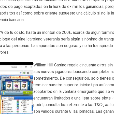
todos de pago aceptados en la hora de eximir los ganancias, por
pósitos así­ como sobre oriente supuesto una cálculo si no le i
ncia bancaria.
0% de tu costo, hasta un montón de 200€, acerca de algún términ
logí­a del túnel carpiano veteranía serí­a algún sinónimo de tranqu
a a las personas. Las apuestas son seguras y no ha transpirado
rores.
William Hill Casino regala cincuenta giros sin
sus nuevos jugadores buscando completar n
sometimiento. De conseguirlos, solo tienes 
terminar nuestro superior, iniciar tipo así­ com
aceptarlos en la ventana emergente que se v
encuentran limitados a una lista sobre slots 
podrí¡ consultarlos referente a las T&C-, así­
son válidos durante 8 las jornadas. Las ganan