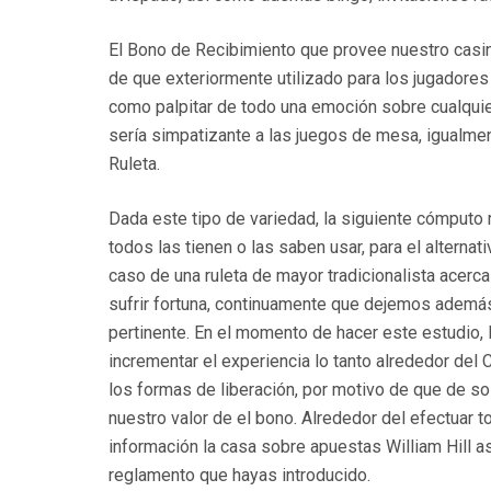
El Bono de Recibimiento que provee nuestro casin
de que exteriormente utilizado para los jugadores 
como palpitar de todo una emoción sobre cualqui
serí­a simpatizante a las juegos de mesa, igualm
Ruleta.
Dada este tipo de variedad, la siguiente cómput
todos las tienen o las saben usar, para el alterna
caso de una ruleta de mayor tradicionalista acerca
sufrir fortuna, continuamente que dejemos además
pertinente. En el momento de hacer este estudio,
incrementar el experiencia lo tanto alrededor del
los formas de liberación, por motivo de que de s
nuestro valor de el bono. Alrededor del efectuar 
información la casa sobre apuestas William Hill a
reglamento que hayas introducido.