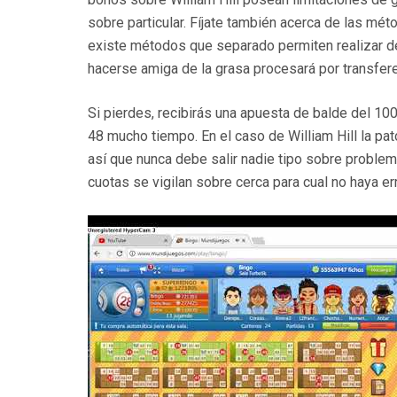
sobre particular. Fíjate también acerca de las mé
existe métodos que separado permiten realizar de
hacerse amiga de la grasa procesará por transfere
Si pierdes, recibirás una apuesta de balde del 10
48 mucho tiempo. En el caso de William Hill la pato
así que nunca debe salir nadie tipo sobre problem
cuotas se vigilan sobre cerca para cual no haya er