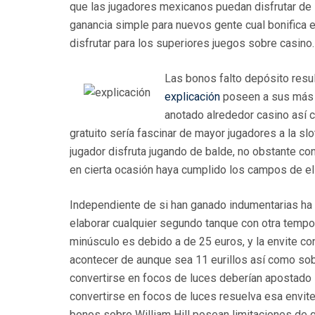
que las jugadores mexicanos puedan disfrutar de l
ganancia simple para nuevos gente cual bonifica 
disfrutar para los superiores juegos sobre casino.
Las bonos falto depósito resu
explicación
poseen a sus más j
anotado alrededor casino así­
gratuito serí­a fascinar de mayor jugadores a la sl
jugador disfruta jugando de balde, no obstante co
en cierta ocasión haya cumplido los campos de e
Independiente de si han ganado indumentarias ha t
elaborar cualquier segundo tanque con otra tempor
minúsculo es debido a de 25 euros, y la envite co
acontecer de aunque sea 11 eurillos así­ como sob
convertirse en focos de luces deberían apostado 1
convertirse en focos de luces resuelva esa envite
bonos sobre William Hill posean limitaciones de 