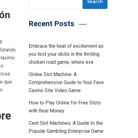
Search
ión
Recent Posts
eb
Embrace the heat of excitement as
ilizando
you test your skills in the thrilling
 máximo
chicken road game, where eve
Lo
 cosa
Online Slot Machine: A
de que
Comprehensive Guide to Your Fave
mi
Casino Site Video Game
How to Play Online for Free Slots
with Real Money
bre
Cent Slot Machines: A Guide to the
Popular Gambling Enterprise Game