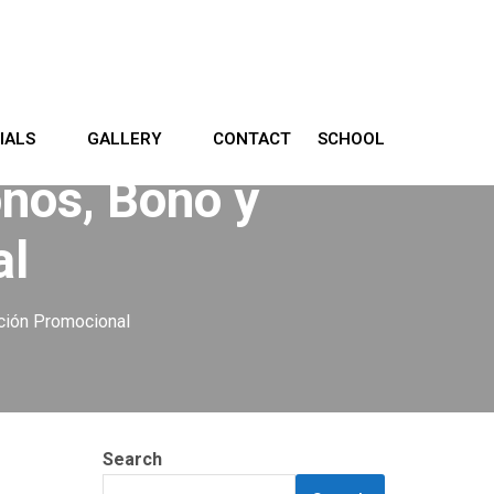
IALS
GALLERY
CONTACT
SCHOOL
onos, Bono y
al
ación Promocional
Search