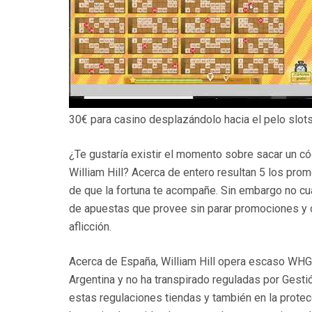
30€ para casino desplazándolo hacia el pelo slots
¿Te gustaría existir el momento sobre sacar un c
William Hill? Acerca de entero resultan 5 los pr
de que la fortuna te acompañe. Sin embargo no cua
de apuestas que provee sin parar promociones y o
aflicción.
Acerca de España, William Hill opera escaso WHG 
Argentina y no ha transpirado reguladas por Gest
estas regulaciones tiendas y también en la protec