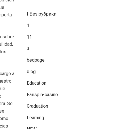
que
! Без рубрики
mporta
1
o sobre
11
ilidad,
3
 los
bedpage
blog
 cargo a
uestro
Education
que
Fairspin-casino
o
erá. Se
Graduation
-se
Learning
 como
cias